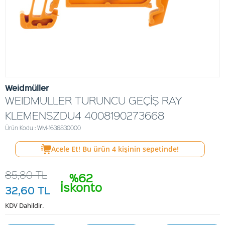
Weidmüller
WEIDMULLER TURUNCU GEÇİŞ RAY
KLEMENSZDU4 4008190273668
Ürün Kodu : WM-1636830000
Acele Et! Bu ürün
4
kişinin sepetinde!
85,80
TL
%62
İskonto
32,60
TL
KDV Dahildir.