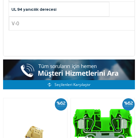
UL 94 yanıcılık derecesi
V-0
Benzer Ürünler
Seçilenleri Karşılaştır
%62
%62
İskonto
İskonto