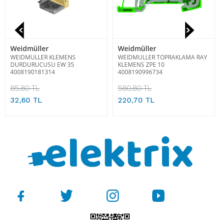
Weidmüller
Weidmüller
WEIDMULLER KLEMENS
WEIDMULLER TOPRAKLAMA RAY
DURDURUCUSU EW 35
KLEMENS ZPE 10
4008190181314
4008190996734
85,80 TL
580,80 TL
32,60 TL
220,70 TL