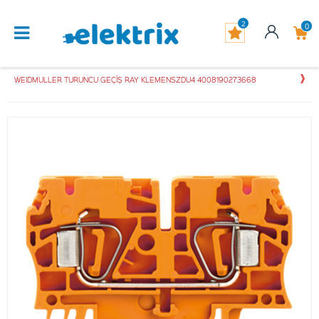
2
0
WEIDMULLER TURUNCU GEÇİŞ RAY KLEMENSZDU4 4008190273668