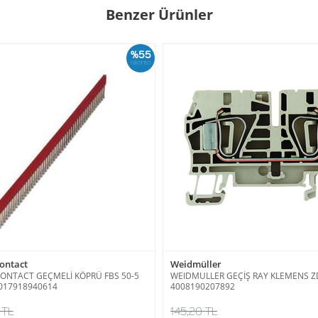
Benzer Ürünler
%55
İskonto
ontact
Weidmüller
ONTACT GEÇMELİ KÖPRÜ FBS 50-5
WEIDMULLER GEÇİŞ RAY KLEMENS 
017918940614
4008190207892
 TL
145,20 TL