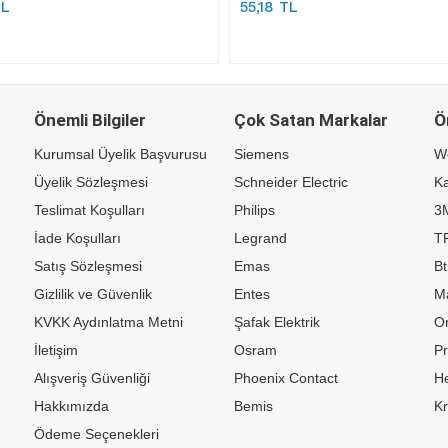
TL
55,18 TL
Önemli Bilgiler
Çok Satan Markalar
Ö
Kurumsal Üyelik Başvurusu
Siemens
W
Üyelik Sözleşmesi
Schneider Electric
Ka
Teslimat Koşulları
Philips
3
İade Koşulları
Legrand
TP
Satış Sözleşmesi
Emas
Bt
Gizlilik ve Güvenlik
Entes
M
KVKK Aydınlatma Metni
Şafak Elektrik
Or
İletişim
Osram
P
Alışveriş Güvenliği
Phoenix Contact
H
Hakkımızda
Bemis
K
Ödeme Seçenekleri