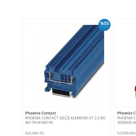
%55
İskonto
Phoenix Contact
Phoenix C
PHOENIX CONTACT GEÇİŞ KLEMENSİ-ST 2,5 BU
PHOENIX C
4017918186739
3038930 4
62,96 TL
1.296,80