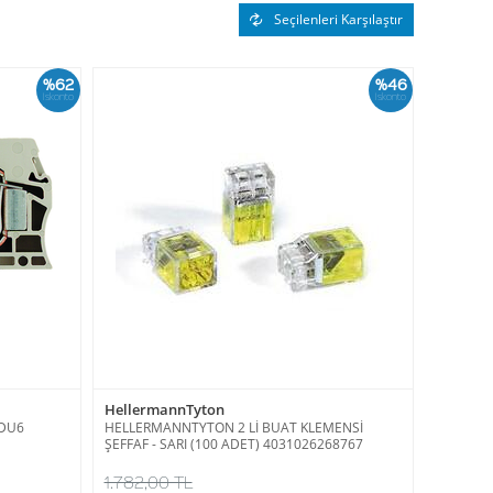
Seçilenleri Karşılaştır
%62
%46
İskonto
İskonto
HellermannTyton
ZDU6
HELLERMANNTYTON 2 Lİ BUAT KLEMENSİ
ŞEFFAF - SARI (100 ADET) 4031026268767
1.782,00 TL