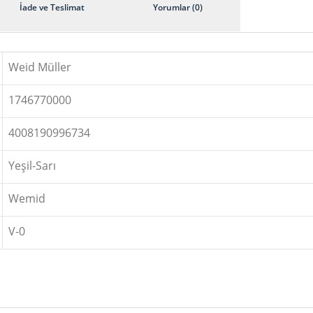
İade ve Teslimat
Yorumlar (0)
Weid Müller
1746770000
4008190996734
Yeşil-Sarı
Wemid
V-0