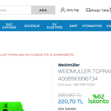
Giriş Yap
Kargo Takip
GÜÇ
EV
GÜVENLIK
SARF
OTOMASYON
KA
KAYNAĞI
ELEKTRIĞI
LLER TOPRAKLAMA RAY KLEMENS ZPE 10 4008190996734
Weidmüller
WEIDMULLER TOPRAK
4008190996734
Ürün Kodu : WM-1746770000
580,80
TL
%62
İskonto
220,70
TL
KDV Dahildir.