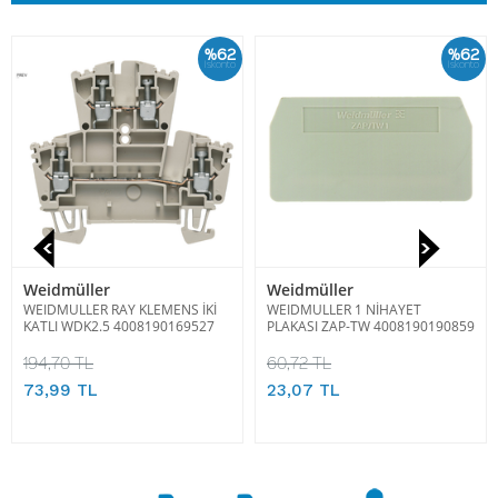
%62
%62
İskonto
İskonto
Weidmüller
Weidmüller
WEIDMULLER RAY KLEMENS İKİ
WEIDMULLER 1 NİHAYET
KATLI WDK2.5 4008190169527
PLAKASI ZAP-TW 4008190190859
194,70 TL
60,72 TL
73,99 TL
23,07 TL