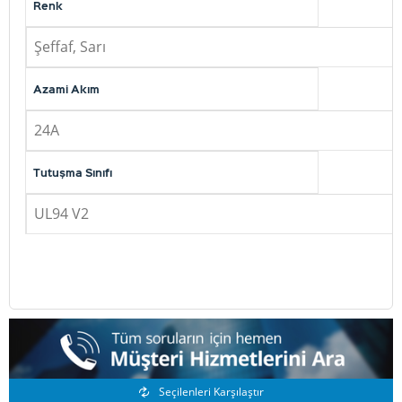
Renk
Şeffaf, Sarı
Azami Akım
24A
Tutuşma Sınıfı
UL94 V2
Benzer Ürünler
Seçilenleri Karşılaştır