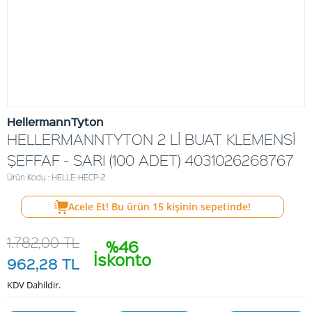
HellermannTyton
HELLERMANNTYTON 2 Lİ BUAT KLEMENSİ
ŞEFFAF - SARI (100 ADET) 4031026268767
Ürün Kodu : HELLE-HECP-2
Acele Et! Bu ürün
15
kişinin sepetinde!
1.782,00
TL
%46
İskonto
962,28
TL
KDV Dahildir.