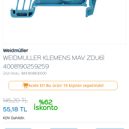
Weidmüller
WEIDMULLER KLEMENS MAV ZDU6İ
4008190259259
Ürün Kodu : WM-1608630000
Acele Et! Bu ürün
10
kişinin sepetinde!
145,20
TL
%62
İskonto
55,18
TL
KDV Dahildir.