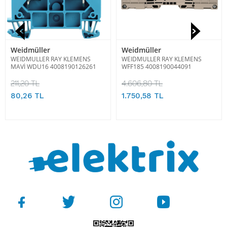
Weidmüller
Weidmüller
WEIDMULLER RAY KLEMENS
WEIDMULLER RAY KLEMENS
MAVİ WDU16 4008190126261
WFF185 4008190044091
211,20 TL
4.606,80 TL
80,26 TL
1.750,58 TL