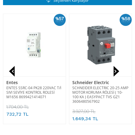
Benzer Ürünler
Seçilenleri Karşılaştır
%57
%58
İskonto
İskonto
Entes
Schneider Electric
ENTES SSRC-04 PK28 220VAC T/İ
SCHNEIDER ELECTRIC 20-25 AMP
SIVI SEVİYE KONTROL ROLESİ
MOTOR KORUMA RÖLESİ ( 10-
M1656 8699421414071
100 KA ) EASYPACT TVS GZ1
3606480567902
1.704,00 TL
3.927,00 TL
732,72 TL
1.649,34 TL