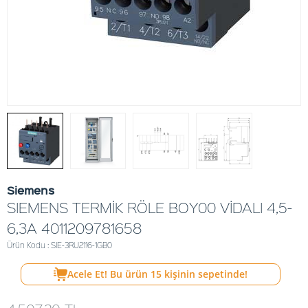
Siemens
SIEMENS TERMİK RÖLE BOY00 VİDALI 4,5-
6,3A 4011209781658
Ürün Kodu : SIE-3RU2116-1GB0
Acele Et! Bu ürün
15
kişinin sepetinde!