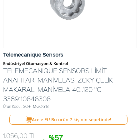
Telemecanique Sensors
-
Endüstriyel Otomasyon & Kontrol
TELEMECANIQUE SENSORS LİMİT
ANAHTARI MANİVELASI ZCKY ÇELİK
MAKARALI MANİVELA 40..120 °C
3389110646306
Ürün Kodu : SCH-TM-ZCKY13
Acele Et! Bu ürün
7
kişinin sepetinde!
1.056,00
TL
%57