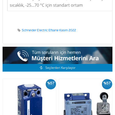
sıcaklık, -25...70 °C için standart ortam
Schneider Electric Efsane Kasım 2022
Benzer Ürünler
Seçilenleri Karşılaştır
%57
%57
İskonto
İskonto