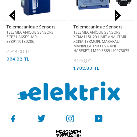
Telemecanique Sensors
Telemecanique Sensors
TELEMECANIQUE SENSORS
TELEMECANİQUE SENSORS
ZCP21 AKSESUAR
XCKM115H29 LİMİT ANAHTARI
3389110180206
XCKM TERMOPL MAKARALI
MANİVELA 1NK+1NA ANİ
HAREKETLİ M20 3389110973075
2.244,00 TL
964,92 TL
3.960,00 TL
1.702,80 TL