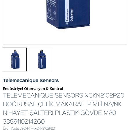
Telemecanique Sensors
-
Endüstriyel Otomasyon & Kontrol
TELEMECANIQUE SENSORS XCKN2102P20
DOĞRUSAL ÇELİK MAKARALI PİMLİ NA/NK
NİHAYET ŞALTERİ PLASTİK GÖVDE M20
3389110214260
Ürün Kodu : SCH-TM-XCKN2102P20