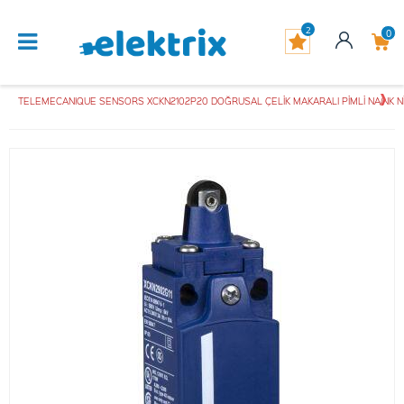
2
0
TELEMECANIQUE SENSORS XCKN2102P20 DOĞRUSAL ÇELİK MAKARALI PİMLİ NA/NK Nİ