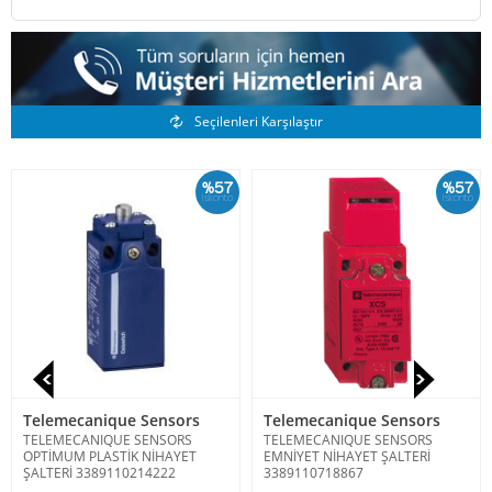
Benzer Ürünler
Seçilenleri Karşılaştır
%57
%57
İskonto
İskonto
Telemecanique Sensors
Telemecanique Sensors
TELEMECANIQUE SENSORS
TELEMECANIQUE SENSORS
OPTİMUM PLASTİK NİHAYET
EMNİYET NİHAYET ŞALTERİ
ŞALTERİ 3389110214222
3389110718867