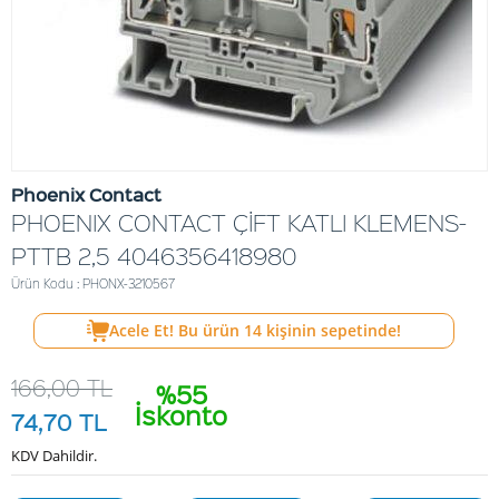
Phoenix Contact
PHOENIX CONTACT ÇİFT KATLI KLEMENS-
PTTB 2,5 4046356418980
Ürün Kodu : PHONX-3210567
Acele Et! Bu ürün
14
kişinin sepetinde!
166,00
TL
%55
İskonto
74,70
TL
KDV Dahildir.