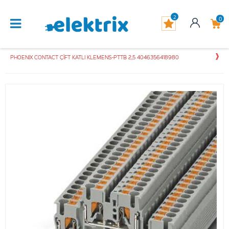
2
0
PHOENIX CONTACT ÇİFT KATLI KLEMENS-PTTB 2,5 4046356418980