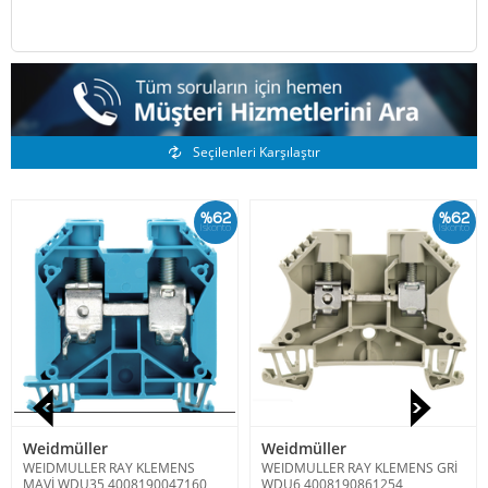
Benzer Ürünler
Seçilenleri Karşılaştır
%62
%62
İskonto
İskonto
Weidmüller
Weidmüller
WEIDMULLER RAY KLEMENS
WEIDMULLER RAY KLEMENS GRİ
MAVİ WDU35 4008190047160
WDU6 4008190861254