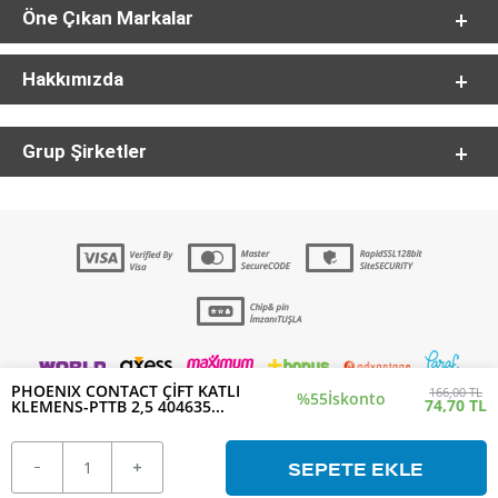
Öne Çıkan Markalar
Hakkımızda
Grup Şirketler
PHOENIX CONTACT ÇİFT KATLI
166,00 TL
%55
İskonto
74,70 TL
KLEMENS-PTTB 2,5 404635...
SEPETE EKLE
T
-Soft
E-Ticaret
Sistemleriyle Hazırlanmıştır.