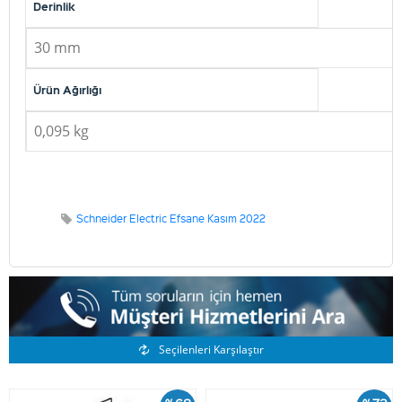
Derinlik
30 mm
Ürün Ağırlığı
0,095 kg
Schneider Electric Efsane Kasım 2022
Benzer Ürünler
Seçilenleri Karşılaştır