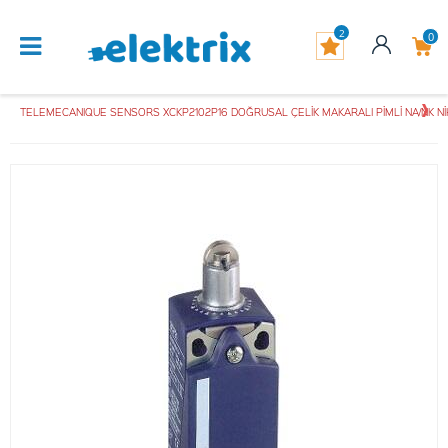
2
0
TELEMECANIQUE SENSORS XCKP2102P16 DOĞRUSAL ÇELİK MAKARALI PİMLİ NA/NK Nİ