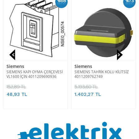
%68
%73
İskonto
İskonto
Siemens
Siemens
SIEMENS KAPI OYMA ÇERÇEVESİ
SIEMENS TAHRİK KOLU KİLİTSİZ
VL1600 İÇİN 4011209690936
4011209762749
152,89 TL
5.193,60 TL
48,93 TL
1.402,27 TL