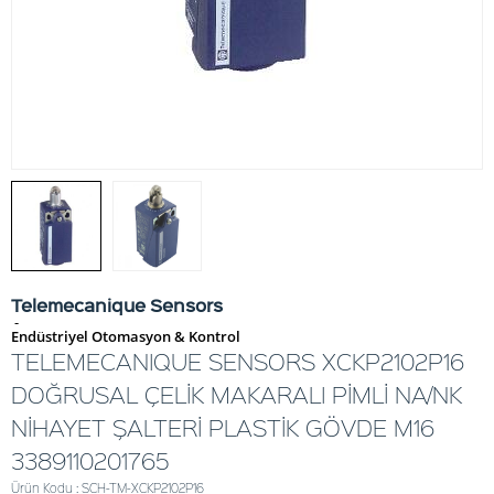
Telemecanique Sensors
-
Endüstriyel Otomasyon & Kontrol
TELEMECANIQUE SENSORS XCKP2102P16
DOĞRUSAL ÇELİK MAKARALI PİMLİ NA/NK
NİHAYET ŞALTERİ PLASTİK GÖVDE M16
3389110201765
Ürün Kodu : SCH-TM-XCKP2102P16