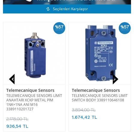
Benzer Ürünler
Seçilenleri Karşılaştır
%57
%57
İskonto
İskonto
Telemecanique Sensors
Telemecanique Sensors
TELEMECANIQUE SENSORS LİMİT
TELEMECANIQUE SENSORS LIMIT
ANAHTARI XCKP METAL PİM
SWITCH BODY 3389110646108
1NK+1NA ANİ M16
3389110201727
3.894,00 TL
1.674,42 TL
2.178,00 TL
936,54 TL