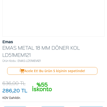
Emas
EMAS METAL 18 MM DÖNER KOL
LD51MEM121
Ürün Kodu : EMAS-LD51MEM121
Acele Et! Bu ürün
5
kişinin sepetinde!
636,00
TL
%55
İskonto
286,20
TL
KDV Dahildir.