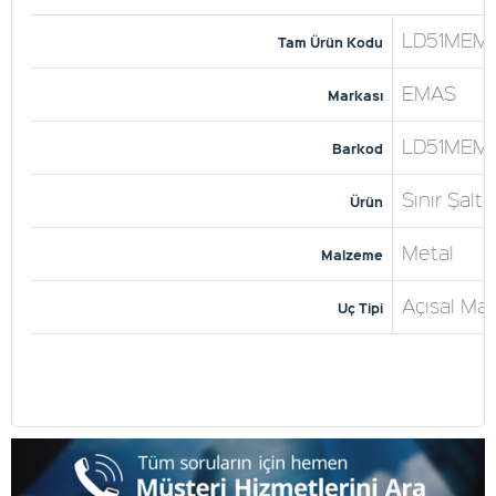
LD51MEM1
Tam Ürün Kodu
EMAS
Markası
LD51MEM1
Barkod
Sınır Şalte
Ürün
Metal
Malzeme
Açısal Mak
Uç Tipi