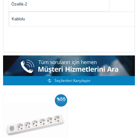
Özellik-2
Kablolu
Benzer Ürünler
Seçilenleri Karşılaştır
%55
İskonto