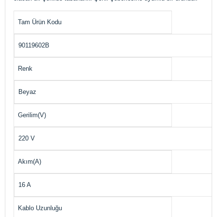
Tam Ürün Kodu
90119602B
Renk
Beyaz
Gerilim(V)
220 V
Akım(A)
16 A
Kablo Uzunluğu