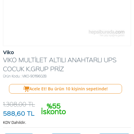
Viko
VIKO MULTİLET ALTILI ANAHTARLI UPS
COCUK K.GRUP PRİZ
Ürün Kodu : VIKO-90119602B
Acele Et! Bu ürün
10
kişinin sepetinde!
1.308,00
TL
%55
İskonto
588,60
TL
KDV Dahildir.