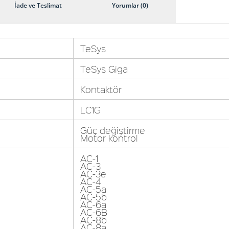
İade ve Teslimat
Yorumlar (0)
TeSys
TeSys Giga
Kontaktör
LC1G
Güç değiştirme
Motor kontrol
AC-1
AC-3
AC-3e
AC-4
AC-5a
AC-5b
AC-6a
AC-6B
AC-8b
AC-8a