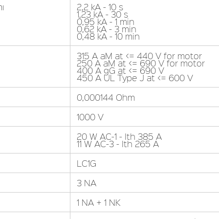
mı
2,2 kA - 10 s
1,23 kA - 30 s
0,95 kA - 1 min
0,62 kA - 3 min
0,48 kA - 10 min
315 A aM at <= 440 V for motor
250 A aM at <= 690 V for motor
400 A gG at <= 690 V
450 A UL Type J at <= 600 V
0,000144 Ohm
1000 V
20 W AC-1 - Ith 385 A
11 W AC-3 - Ith 265 A
LC1G
3 NA
1 NA + 1 NK