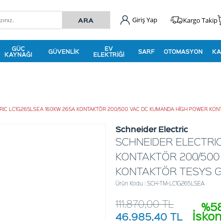
Giriş Yap
Kargo Takip
GÜÇ
EV
GÜVENLIK
SARF
OTOMASYON
KA
KAYNAĞI
ELEKTRIĞI
RIC LC1G265LSEA 160KW 265A KONTAKTÖR 200/500 VAC DC KUMANDA HİGH POWER KON
Schneider Electric
SCHNEIDER ELECTRI
KONTAKTÖR 200/500
KONTAKTÖR TESYS G
Ürün Kodu : SCH-TM-LC1G265LSEA
111.870,00
TL
%5
İsko
46.985,40
TL