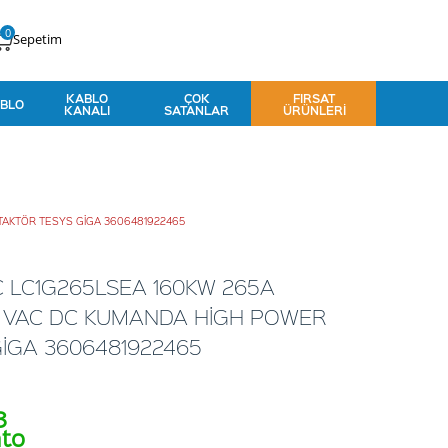
0
Sepetim
KABLO
ÇOK
FIRSAT
BLO
KANALI
SATANLAR
ÜRÜNLERI
TAKTÖR TESYS GİGA 3606481922465
C LC1G265LSEA 160KW 265A
 VAC DC KUMANDA HİGH POWER
İGA 3606481922465
8
nto