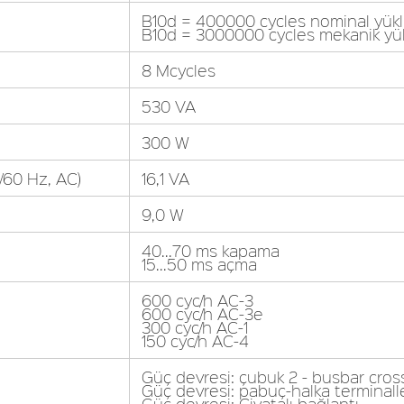
B10d = 400000 cycles nominal yükl
B10d = 3000000 cycles mekanik yük
8 Mcycles
530 VA
300 W
/60 Hz, AC)
16,1 VA
9,0 W
40...70 ms kapama
15...50 ms açma
600 cyc/h AC-3
600 cyc/h AC-3e
300 cyc/h AC-1
150 cyc/h AC-4
Güç devresi: çubuk 2 - busbar cros
Güç devresi: pabuç-halka terminalle
Güç devresi: Civatalı bağlantı