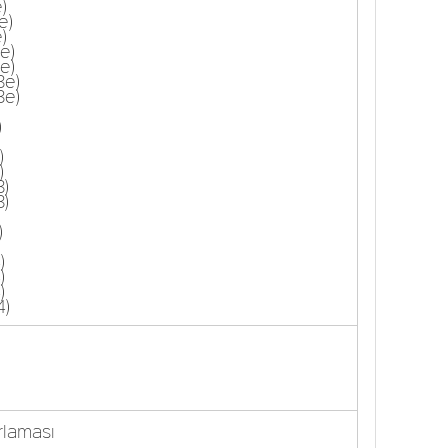
)
e)
)
e)
e)
3e)
3e)
)
)
)
)
3)
)
)
)
)
4)
rlaması