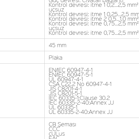
Kontrol devresi: itme 1 0,2…2,5 mm² 
uçsuz
Kontrol devresi: itme 1 0,25…2,5 mm
Kontrol devresi: itme 2 0,5…1,0 mm²
Kontrol devresi: itme 0,75…2,5 mm² 
uçsuz
Kontrol devresi: itme 0,75…2,5 mm² 
45 mm
Plaka
EN/IEC 60947-4-1
EN/IEC 60947-5-1
UL 60947-4-1
CSA C22.2 No 60947-4-1
JIS C8201-4-1
JIS C8201-5-1
IEC 60335-1:Clause 30.2
IEC 60335-2-40:Annex JJ
UL 60335-1
UL 60335-2-40:Annex JJ
CB Şeması
CCC
cULus
EAC