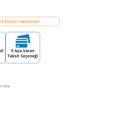
10
kişinin sepetinde!
li
9 Aya Varan
Taksit Seçeneği
m Ekle