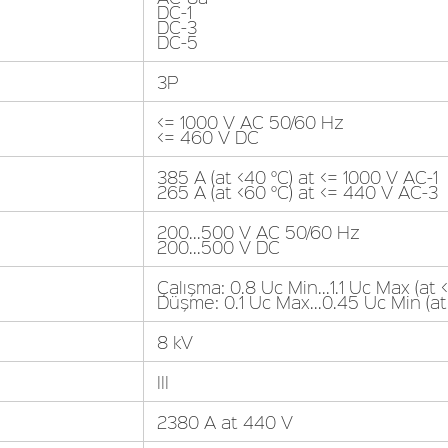
DC-1
DC-3
DC-5
3P
<= 1000 V AC 50/60 Hz
<= 460 V DC
385 A (at <40 °C) at <= 1000 V AC-1
265 A (at <60 °C) at <= 440 V AC-3
200...500 V AC 50/60 Hz
200...500 V DC
Çalışma: 0.8 Uc Min...1.1 Uc Max (at 
Düşme: 0.1 Uc Max...0.45 Uc Min (at
8 kV
III
2380 A at 440 V