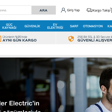
Giriş Yap
Kargo Takip
GÜÇ
EV
GÜVENLIK
SARF
OTOMASYON
KA
KAYNAĞI
ELEKTRIĞI
Ürünlerin %95'inde
256 Bit SSL & 3D Secure i
AYNI GÜN KARGO
GÜVENLİ ALIŞVER