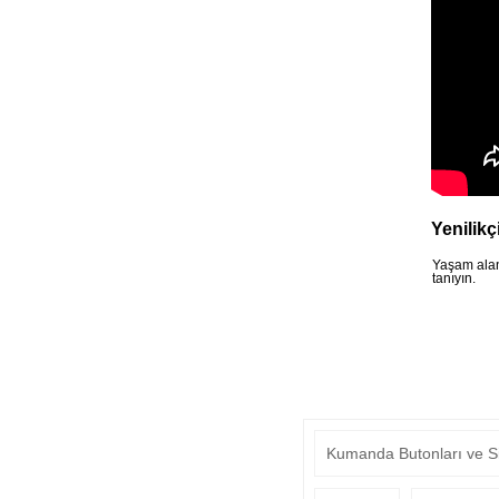
Yenilikç
Yaşam alan
tanıyın.
Kumanda Butonları ve S