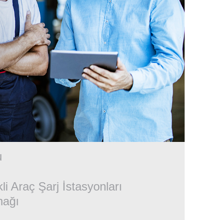
u
kli Araç Şarj İstasyonları
nağı