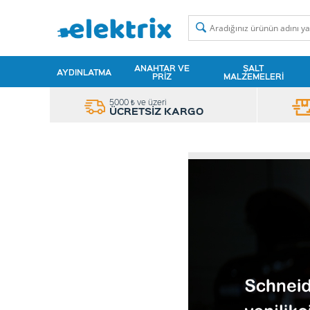
ANAHTAR VE
ŞALT
AYDINLATMA
PRIZ
MALZEMELERI
5000 ₺ ve üzeri
ÜCRETSİZ KARGO