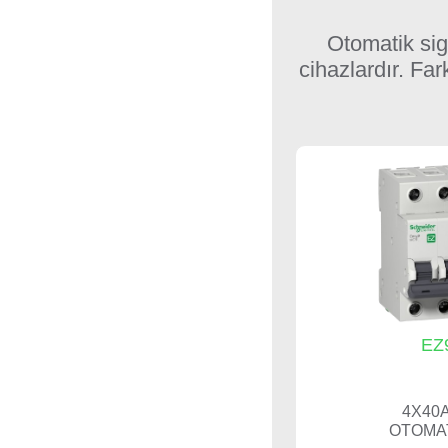
Otomatik sig
cihazlardır. Fark
EZ
4X40A
OTOMAT