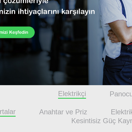
Elektrikçi
Panoc
rtalar
Anahtar ve Priz
Elektri
Kesintisiz Güç Kay