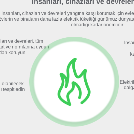
İnsanları, cihazları ve devrele
 insanları, cihazları ve devreleri yangına karşı korumak için evle
lerin ve binaların daha fazla elektrik tükettiği günümüz dünyasın
olmadığı kadar önemlidir.
ları ve devreleri, tüm
İnsa
art ve normlarına uygun
ndan koruyun
k
Elektri
 olabilecek
dalg
nı tespit edin