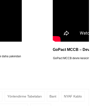
GoPact MCCB – Devre Kesici 
ini daha yakından
GoPact MCCB devre kesicinin montajı ve k
Yönlendirme Tabelaları
Bant
NYAF Kablo