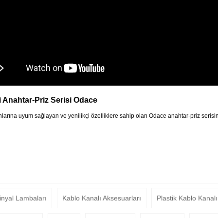
i Anahtar-Priz Serisi Odace
larına uyum sağlayan ve yenilikçi özelliklere sahip olan Odace anahtar-priz seris
inyal Lambaları
Kablo Kanalı Aksesuarları
Plastik Kablo Kanalı