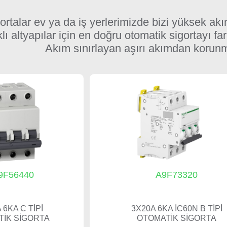
ortalar ev ya da iş yerlerimizde bizi yüksek ak
lı altyapılar için en doğru otomatik sigortayı farkl
Akım sınırlayan aşırı akımdan korunma
9F56440
A9F73320
 6KA C TİPİ
3X20A 6KA İC60N B TİPİ
İK SİGORTA
OTOMATİK SİGORTA