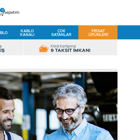
0
Sepetim
KABLO
ÇOK
FIRSAT
BLO
KANALI
SATANLAR
ÜRÜNLERI
le
Kredi Kartlarına
İŞ
9 TAKSİT İMKANI