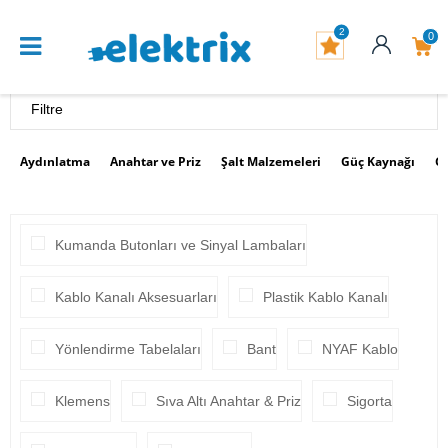
2
0
Filtre
Aydınlatma
Anahtar ve Priz
Şalt Malzemeleri
Güç Kaynağı
G
Kumanda Butonları ve Sinyal Lambaları
Kablo Kanalı Aksesuarları
Plastik Kablo Kanalı
Yönlendirme Tabelaları
Bant
NYAF Kablo
Klemens
Sıva Altı Anahtar & Priz
Sigorta