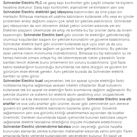
Schneider Electric PLC
ve garaj kapı kontrolleri gibi çeşitli cihazlar ile kişilerin
hayatına dokunur. Garaj kapı kontrolleri, asansörler ve klimaların yanı sıra
Schneider Electric elektrikli şarj istasyonu
bakımından da öne çıkan bir
markadır. Bilhassa markaya ait uzatma kablolarını kullanarak ofis veya ev içinde
prizlerden enerji dağıtımı olayını çok rahat bir şekilde alabilirsiniz. Schneider
şarj istasyonları da son dönemin dikkat çekici ürünleri arasında yer alır.
Elektrikli araçların ülkemizde de artışı ile birlikte bu tip ürünler daha da önem
kazanmıştır.
Schneider Electric bant
gibi ürünler ile elektriğin getirebileceği
olumsuz koşullardan başarılı bir şekilde korunabilir ve güvenle kalabilirsiniz.
Schneider elektrik bant gibi ürünleri kullanarak açık uçlu olan ya da ucu
kopmuş kabloları daha sağlam ve güvenilir hale getirebilirsiniz. Bu şekilde
zarar verme riskini minimuma indirebilirsiniz. Bilhassa bu tip kabloların su ile
temas halinde olması ortaya hiç de istenmeyecek riskler çıkarabilir. İzole
bantları tercih ederek bunu önlemenin bir yolunu bulabilirsiniz. Çok fazla
kablo kalabalığının bulunduğu durumlarda ise daha düzgün ve güvenli bir
görünüm elde etmek gerekir. Aynı şekilde burada da Schneider elektrik
bantları iyi işlev görür.
Schneider Electric buat
seçenekleri, tek bir aparat içinde elektriğin farklı
noktalarına taşıma sağlamaya yarayan nitelikli cihazlardır. Buat kutularını
kullanarak tek bir aparat ile elektriğin farklı kısımlarına dağıtım sağlanabilir. Bu
şekilde düzenli ve sistemli bir elektrik akımı yaratılmış olur; oluşabilecek
kıvılcımlar ve kısa devreden korunma sağlanabilir.
Schneider Electric sıva altı
anahtar
ve sıva üstü anahtar gibi ürünler, duvar gibi zeminlerde son derece
güvenli bir şekilde elektrik kablolarını toplama işlevi görür. Güvenlik
sağlamasının yanı sıra görüntü kirliliği yaratılmaması açısından da buatlar
önemlidir. Gereken durumlarda kapak içerisinde bulunan kablolara ulaşım
sağlanarak elektrik tesisatına dilediğiniz ölçüde müdahale edebilirsiniz.
Schneider Electric yönlendirme tabelası
ürün seçeneği, günlük hayatta
bulunulan alanlarda sıklıkla kullanılan materyaller arasında yerini almıştır. Farklı
amaçlarda farklı yerlerde kullanılabilen seçenekleri bulunur. En basit ve