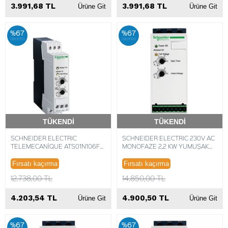
3.991,68 TL
3.991,68 TL
Ürüne Git
Ürüne Git
%67
%67
iskonto
iskonto
TÜKENDİ
TÜKENDİ
Hızlı Teslimat
Hızlı Teslimat
SCHNEIDER ELECTRIC
SCHNEIDER ELECTRIC 230V AC
TELEMECANİQUE ATS01N106FT
MONOFAZE 2,2 KW YUMUŞAK
SENSORS ALTISTART YUMUŞAK
YOL VERİCİ 3389110667165
YOLVERİCİ ATS01 6A 110..480V
Fırsatı kaçırma
Fırsatı kaçırma
3389110667141
12.738,00 TL
14.850,00 TL
4.203,54 TL
4.900,50 TL
Ürüne Git
Ürüne Git
%67
%67