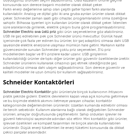
duyduğunuz üründen seçim yapabilirsiniz. Olası kazaların önüne geçme
konusunda son derece başarılı modeller olarak dikkat çeker.
Farklı enerji değerlerine sahip olan çeşitli şalter tipleri farklı alanlarda
kullanılabilir. Analog ve dijital gibi iki ana gruba ayrılan ürünler olarak dikkat
çeker. Schneider zaman saati gibi cihazlar, programlanabilir olma özelliğine
sahiptir. Bilhassa işyerleri için kullanılan ürünler olarak dikkat çeker. İstenilen
süre aralıklarında girilerek, elektrik çıkışını buna göre programlayabilirsiniz.
Schneider Electric sıva üstü priz
gibi ürün seçeneklerine göz atabilirsiniz.
USB ile şarj edilebilen pek çok Schneider ürünü mevcuttur. Günlük hayat
içerisinde çok fazla yer edinen bu ürünler, bir şarj adaptörü olmasa dahi USB
sayesinde elektrik enerjisine ulaşmayı mümkün hale getirir. Markanın kalite
güvencesinde sunulan Schneider çoklu priz seçenekleri, 3’lü priz
modellerden başlar ve 8’li prizlere kadar uzanır. USB girişlerinin
kullanılabildiği ürünler de tıpkı diğer ürünler gibi güvenilir özelliklerde üretilir.
Schneider ürünlerini kullanarak cihazınızı şarj etmek istediğinizde şarj
adaptörünüz olmasa dahi ulaşım sağlayabilirsiniz. Son derece güvenilir ve
kaliteli modeller ile uzun ömürlü bir kullanım sağlayabilirsiniz.
Schneider Kontaktörleri
Schneider Electric Kontaktör
gibi ürünleriyle birçok kullanıcının ihtiyacını
pratik şekilde giderir. Elektrik devrelerini kapalı veya açık konuma getirmeye
ve bu biçimde elektrik akımını iletmeye yarayan cihazlar, kontaktör
kategorisinde değerlendirilen ürünlerdir. Uzaktan kumanda edilebilir olması
ile tercih sebebidir. Kullanım alanlarına bağlı olarak değişebilen Schneider
ürünleri, amaçlar doğrultusunda çeşitlenebilir. Sahip oldukları işlevler ile
güvenli teknolojisi sayesinde adından söz ettirir. Mini kontaktör gibi ürünler,
işlevsel özellikleri ve kompakt tasarımları ile birçok alanda kullanılabilen
ürünlerdir. Düşük enerji tüketimleri ile enerji tüketimi konusunda da dikkat
çekici parçalar arasındadır.