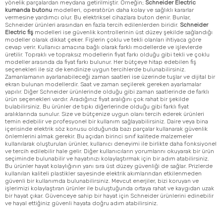
yönelik parçalardan meydana getirilmiştir. Örneğin;
Schneider Electric
kumanda butonu
modelleri, operatörün daha kolay ve sağlıklı kararlar
vermesine yardımcı olur. Bu elektriksel cihazlara buton denir. Bunlar,
Schneider ürünleri arasından en fazla tercih edilenlerden biridir.
Schneider
Electric fiş
modelleri ise güvenlik kontrollerinin üst düzey şekilde sağlandığı
modeller olarak dikkat çeker. Fişlerin çoklu ve tekli olanları ihtiyaca göre
cevap verir. Kullanıcı amacına bağlı olarak farklı modellerde ve işlevlerde
üretilir. Topraklı ve topraksız modellerin fiyat farkı olduğu gibi tekli ve çoklu
modeller arasında da fiyat farkı bulunur. Her bütçeye hitap edebilen fiş
seçenekleri ile siz de kendinize uygun tercihlerde bulunabilirsiniz.
Zamanlamanın ayarlanabileceği zaman saatleri ise üzerinde tuşlar ve dijital bir
ekran bulunan modellerdir. Saat ve zaman seçilerek gereken ayarlamalar
yapılır. Diğer Schneider ürünlerinde olduğu gibi zaman saatlerinde de farklı
ürün seçenekleri vardır. Aradığınız fiyat aralığını çok rahat bir şekilde
bulabilirsiniz. Bu ürünler de tıpkı diğerlerinde olduğu gibi farklı fiyat
aralıklarında sunulur. Size ve bütçenize uygun olanı tercih ederek ürünleri
temin edebilir ve profesyonel bir kullanım sağlayabilirsiniz. Daire veya bina
içerisinde elektrik söz konusu olduğunda bazı parçalar kullanarak güvenlik
önlemlerini almak gerekir. Bu açıdan birinci sınıf kalitede malzemeler
kullanılarak oluşturulan ürünler, kullanıcı deneyimi ile birlikte daha fonksiyonel
ve tercih edilebilir hale gelir. Diğer kullanıcıların yorumlarını okuyarak bir ürün
seçiminde bulunabilir ve hayatınızı kolaylaştırmak için bir adım atabilirsiniz.
Bu ürünler hayat kolaylığının yanı sıra üst düzey güvenliği de sağlar. Prizlerde
kullanılan kaliteli plastikler sayesinde elektrik akımlarından etkilenmeden
güvenli bir kullanımda bulunabilirsiniz. Mevcut enerjiler, bizi koruyan ve
işlerimizi kolaylaştıran ürünler ile buluştuğunda ortaya rahat ve kaygıdan uzak
bir hayat çıkar. Güvenceye sahip bir hayat için Schneider ürünlerini edinebilir
ve hayal ettiğiniz güvenli hayata doğru adım atabilirsiniz.