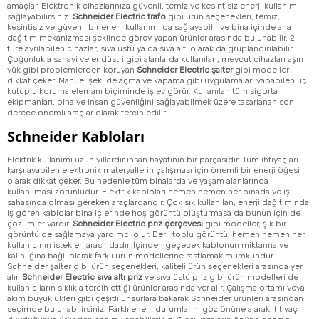
amaçlar. Elektronik cihazlarınıza güvenli, temiz ve kesintisiz enerji kullanımı
sağlayabilirsiniz.
Schneider Electric trafo
gibi ürün seçenekleri; temiz,
kesintisiz ve güvenli bir enerji kullanımı da sağlayabilir ve bina içinde ana
dağıtım mekanizması şeklinde görev yapan ürünler arasında bulunabilir. 2
türe ayrılabilen cihazlar, sıva üstü ya da sıva altı olarak da gruplandırılabilir.
Çoğunlukla sanayi ve endüstri gibi alanlarda kullanılan, mevcut cihazları aşırı
yük gibi problemlerden koruyan
Schneider Electric şalter
gibi modeller
dikkat çeker. Manuel şekilde açma ve kapama gibi uygulamaları yapabilen üç
kutuplu koruma elemanı biçiminde işlev görür. Kullanılan tüm sigorta
ekipmanları, bina ve insan güvenliğini sağlayabilmek üzere tasarlanan son
derece önemli araçlar olarak tercih edilir.
Schneider Kabloları
Elektrik kullanımı uzun yıllardır insan hayatının bir parçasıdır. Tüm ihtiyaçları
karşılayabilen elektronik materyallerin çalışması için önemli bir enerji öğesi
olarak dikkat çeker. Bu nedenle tüm binalarda ve yaşam alanlarında
kullanılması zorunludur. Elektrik kabloları hemen hemen her binada ve iş
sahasında olması gereken araçlardandır. Çok sık kullanılan, enerji dağıtımında
iş gören kablolar bina içlerinde hoş görüntü oluşturmasa da bunun için de
çözümler vardır.
Schneider Electric priz çerçevesi
gibi modeller, şık bir
görüntü de sağlamaya yardımcı olur. Derli toplu görüntü, hemen hemen her
kullanıcının istekleri arasındadır. İçinden geçecek kablonun miktarına ve
kalınlığına bağlı olarak farklı ürün modellerine rastlamak mümkündür.
Schneider şalter gibi ürün seçenekleri, kaliteli ürün seçenekleri arasında yer
alır.
Schneider Electric sıva altı priz
ve sıva üstü priz gibi ürün modelleri de
kullanıcıların sıklıkla tercih ettiği ürünler arasında yer alır. Çalışma ortamı veya
akım büyüklükleri gibi çeşitli unsurlara bakarak Schneider ürünleri arasından
seçimde bulunabilirsiniz. Farklı enerji durumlarını göz önüne alarak ihtiyaç