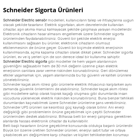
Schneider Sigorta Ürünleri
Schneider Electric sensör
modelleri, kullanıcıların talep ve ihtiyaçlarına uygun
olacak şekilde tasarlanır. Elektrik sigortaları, akım devrelerinde kullanılan
cihazlar, aşırı akıma maruz kalmayacak şekilde çalışmaya yarayan modellerdir.
Elektronik cihazların hasar almasını engellemek üzere Schneider sigorta
ürünlerinden faydalanabilirsiniz. Güvenli bir şekilde elektrik enerjisi
kullanılmasını sağlayan bu ürünler, elektronik cihazların olumsuz
etkilenmesinin de önüne geçer. Güvenli bir biçimde elektrik enerjisinin
kullanılmasında, açma kapama cihazları olarak dikkat çeker. Schneider sigorta
ürünleri, ev ve iş yerleri için de son derece ideal bir kullanıma sahiptir.
Schneider Electric sigorta
gibi modeller ile hem yaşam alanlarınızın
güvenliğini sağlayabilir hem de 30 mA değerin üzerine çıkan elektrik
enerjisinin canlılara zarar verme riskinden korunabilirsiniz. Geri dönülemez
etkiler yaşamamak için, yaşam alanlarınızda bu tip güvenli ve kaliteli ürünlere
yönelebilirsiniz.
Schneider kaçak akım rölesi gibi ürünlerle elektrik ihtiyacınızı karşılarken aynı
zamanda güvenlik önlemlerini de alabilirsiniz. Schneider kaçak akım rölesi
gibi modellere sahip olarak toprak kaçağı oluşması gibi durumlarda insan
vücuduna yüklenecek elektrik riskinden korunabilirsiniz. Buna benzer tehlikeli
durumlardan kaçınabilmek üzere Schneider ürünlerine şans verebilirsiniz.
Schneider UPS ürünleri ise kesintisiz güç kaynağı olarak bilinir. Ani enerji
değişikliği gibi problemlerin önüne geçebilmek için çeşitli Schneider
ürünlerinden destek alabilirsiniz. Bilhassa belli bir enerji çalışması gerektiren
alanlarda hassas elektronik cihazlar da kullanılabilir.
Belli başlı hasarların önüne geçebilme konusunda oldukça başarılı ürünlerdir.
Büyük bir özenle üretilen Schneider ürünleri, enerjiyi sabit tutar ve ortaya
çıkabilecek ani değişimlere karşı cihazları ve kişileri tehlikelerden korumayı