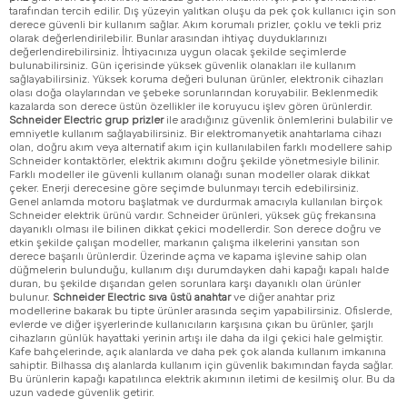
tarafından tercih edilir. Dış yüzeyin yalıtkan oluşu da pek çok kullanıcı için son
derece güvenli bir kullanım sağlar. Akım korumalı prizler, çoklu ve tekli priz
olarak değerlendirilebilir. Bunlar arasından ihtiyaç duyduklarınızı
değerlendirebilirsiniz. İhtiyacınıza uygun olacak şekilde seçimlerde
bulunabilirsiniz. Gün içerisinde yüksek güvenlik olanakları ile kullanım
sağlayabilirsiniz. Yüksek koruma değeri bulunan ürünler, elektronik cihazları
olası doğa olaylarından ve şebeke sorunlarından koruyabilir. Beklenmedik
kazalarda son derece üstün özellikler ile koruyucu işlev gören ürünlerdir.
Schneider Electric grup prizler
ile aradığınız güvenlik önlemlerini bulabilir ve
emniyetle kullanım sağlayabilirsiniz. Bir elektromanyetik anahtarlama cihazı
olan, doğru akım veya alternatif akım için kullanılabilen farklı modellere sahip
Schneider kontaktörler, elektrik akımını doğru şekilde yönetmesiyle bilinir.
Farklı modeller ile güvenli kullanım olanağı sunan modeller olarak dikkat
çeker. Enerji derecesine göre seçimde bulunmayı tercih edebilirsiniz.
Genel anlamda motoru başlatmak ve durdurmak amacıyla kullanılan birçok
Schneider elektrik ürünü vardır. Schneider ürünleri, yüksek güç frekansına
dayanıklı olması ile bilinen dikkat çekici modellerdir. Son derece doğru ve
etkin şekilde çalışan modeller, markanın çalışma ilkelerini yansıtan son
derece başarılı ürünlerdir. Üzerinde açma ve kapama işlevine sahip olan
düğmelerin bulunduğu, kullanım dışı durumdayken dahi kapağı kapalı halde
duran, bu şekilde dışarıdan gelen sorunlara karşı dayanıklı olan ürünler
bulunur.
Schneider Electric sıva üstü anahtar
ve diğer anahtar priz
modellerine bakarak bu tipte ürünler arasında seçim yapabilirsiniz. Ofislerde,
evlerde ve diğer işyerlerinde kullanıcıların karşısına çıkan bu ürünler, şarjlı
cihazların günlük hayattaki yerinin artışı ile daha da ilgi çekici hale gelmiştir.
Kafe bahçelerinde, açık alanlarda ve daha pek çok alanda kullanım imkanına
sahiptir. Bilhassa dış alanlarda kullanım için güvenlik bakımından fayda sağlar.
Bu ürünlerin kapağı kapatılınca elektrik akımının iletimi de kesilmiş olur. Bu da
uzun vadede güvenlik getirir.