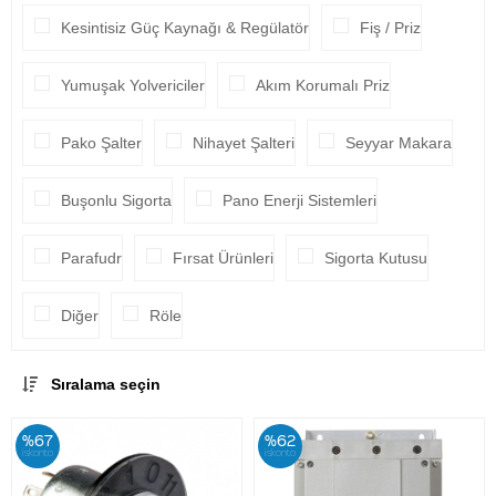
Kesintisiz Güç Kaynağı & Regülatör
Fiş / Priz
Yumuşak Yolvericiler
Akım Korumalı Priz
Pako Şalter
Nihayet Şalteri
Seyyar Makara
Buşonlu Sigorta
Pano Enerji Sistemleri
Parafudr
Fırsat Ürünleri
Sigorta Kutusu
Diğer
Röle
Sıralama seçin
%67
%62
iskonto
iskonto