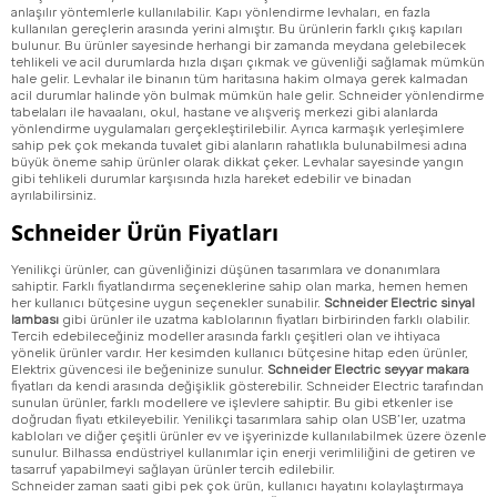
anlaşılır yöntemlerle kullanılabilir. Kapı yönlendirme levhaları, en fazla
kullanılan gereçlerin arasında yerini almıştır. Bu ürünlerin farklı çıkış kapıları
bulunur. Bu ürünler sayesinde herhangi bir zamanda meydana gelebilecek
tehlikeli ve acil durumlarda hızla dışarı çıkmak ve güvenliği sağlamak mümkün
hale gelir. Levhalar ile binanın tüm haritasına hakim olmaya gerek kalmadan
acil durumlar halinde yön bulmak mümkün hale gelir. Schneider yönlendirme
tabelaları ile havaalanı, okul, hastane ve alışveriş merkezi gibi alanlarda
yönlendirme uygulamaları gerçekleştirilebilir. Ayrıca karmaşık yerleşimlere
sahip pek çok mekanda tuvalet gibi alanların rahatlıkla bulunabilmesi adına
büyük öneme sahip ürünler olarak dikkat çeker. Levhalar sayesinde yangın
gibi tehlikeli durumlar karşısında hızla hareket edebilir ve binadan
ayrılabilirsiniz.
Schneider Ürün Fiyatları
Yenilikçi ürünler, can güvenliğinizi düşünen tasarımlara ve donanımlara
sahiptir. Farklı fiyatlandırma seçeneklerine sahip olan marka, hemen hemen
her kullanıcı bütçesine uygun seçenekler sunabilir.
Schneider Electric sinyal
lambası
gibi ürünler ile uzatma kablolarının fiyatları birbirinden farklı olabilir.
Tercih edebileceğiniz modeller arasında farklı çeşitleri olan ve ihtiyaca
yönelik ürünler vardır. Her kesimden kullanıcı bütçesine hitap eden ürünler,
Elektrix güvencesi ile beğeninize sunulur.
Schneider Electric seyyar makara
fiyatları da kendi arasında değişiklik gösterebilir. Schneider Electric tarafından
sunulan ürünler, farklı modellere ve işlevlere sahiptir. Bu gibi etkenler ise
doğrudan fiyatı etkileyebilir. Yenilikçi tasarımlara sahip olan USB’ler, uzatma
kabloları ve diğer çeşitli ürünler ev ve işyerinizde kullanılabilmek üzere özenle
sunulur. Bilhassa endüstriyel kullanımlar için enerji verimliliğini de getiren ve
tasarruf yapabilmeyi sağlayan ürünler tercih edilebilir.
Schneider zaman saati gibi pek çok ürün, kullanıcı hayatını kolaylaştırmaya