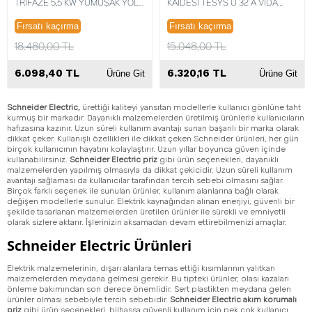
TRİFAZE 5,5 KW YUMUŞAK YOL
KAİDESİ TESYS U 32 A VİDA
VERİCİ 3389110667264
KELEPÇELERİ KONTROLÜ
3389110362787
Fırsatı kaçırma
Fırsatı kaçırma
18.480,00 TL
15.048,00 TL
6.098,40 TL
6.320,16 TL
Ürüne Git
Ürüne Git
Schneider Electric,
ürettiği kaliteyi yansıtan modellerle kullanıcı gönlüne taht
kurmuş bir markadır. Dayanıklı malzemelerden üretilmiş ürünlerle kullanıcıların
hafızasına kazınır. Uzun süreli kullanım avantajı sunan başarılı bir marka olarak
dikkat çeker. Kullanışlı özellikleri ile dikkat çeken Schneider ürünleri, her gün
birçok kullanıcının hayatını kolaylaştırır. Uzun yıllar boyunca güven içinde
kullanabilirsiniz.
Schneider Electric priz
gibi ürün seçenekleri, dayanıklı
malzemelerden yapılmış olmasıyla da dikkat çekicidir. Uzun süreli kullanım
avantajı sağlaması da kullanıcılar tarafından tercih sebebi olmasını sağlar.
Birçok farklı seçenek ile sunulan ürünler, kullanım alanlarına bağlı olarak
değişen modellerle sunulur. Elektrik kaynağından alınan enerjiyi, güvenli bir
şekilde tasarlanan malzemelerden üretilen ürünler ile sürekli ve emniyetli
olarak sizlere aktarır. İşlerinizin aksamadan devam ettirebilmenizi amaçlar.
Schneider Electric Ürünleri
Elektrik malzemelerinin, dışarı alanlara temas ettiği kısımlarının yalıtkan
malzemelerden meydana gelmesi gerekir. Bu tipteki ürünler, olası kazaları
önleme bakımından son derece önemlidir. Sert plastikten meydana gelen
ürünler olması sebebiyle tercih sebebidir.
Schneider Electric akım korumalı
priz
gibi ürün seçenekleri, bilhassa güvenli kullanım için pek çok kullanıcı