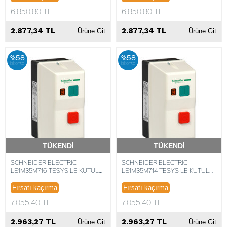
6.850,80 TL
6.850,80 TL
2.877,34 TL
2.877,34 TL
Ürüne Git
Ürüne Git
%58
%58
iskonto
iskonto
TÜKENDİ
TÜKENDİ
Hızlı Teslimat
Hızlı Teslimat
SCHNEIDER ELECTRIC
SCHNEIDER ELECTRIC
LE1M35M716 TESYS LE KUTULU
LE1M35M714 TESYS LE KUTULU
YOLVERİCİ 8-11.5A 220VAC
YOLVERİCİ 5.5-8A 220VAC
3389110765670
3389110765663
Fırsatı kaçırma
Fırsatı kaçırma
7.055,40 TL
7.055,40 TL
2.963,27 TL
2.963,27 TL
Ürüne Git
Ürüne Git