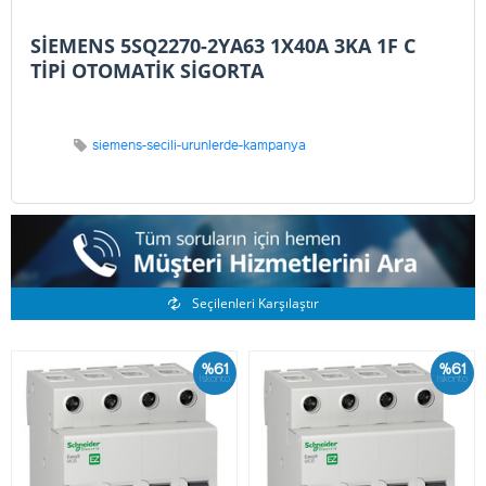
SİEMENS 5SQ2270-2YA63 1X40A 3KA 1F C
TİPİ OTOMATİK SİGORTA
siemens-secili-urunlerde-kampanya
Benzer Ürünler
Seçilenleri Karşılaştır
%61
%61
İskonto
İskonto