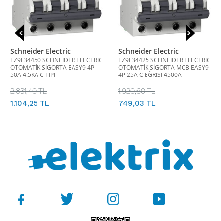
Schneider Electric
Schneider Electric
EZ9F34450 SCHNEIDER ELECTRIC
EZ9F34425 SCHNEIDER ELECTRIC
OTOMATİK SİGORTA EASY9 4P
OTOMATİK SİGORTA MCB EASY9
50A 4.5KA C TİPİ
4P 25A C EĞRİSİ 4500A
2.831,40 TL
1.920,60 TL
1.104,25 TL
749,03 TL