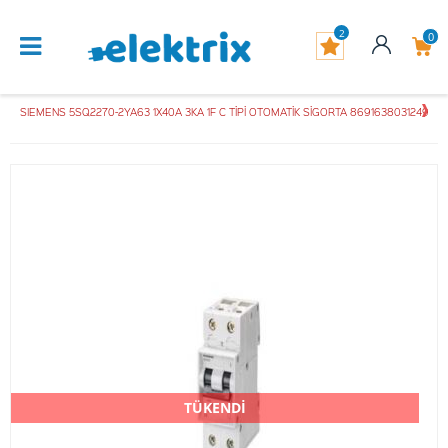
2
0
SIEMENS 5SQ2270-2YA63 1X40A 3KA 1F C TİPİ OTOMATİK SİGORTA 8691638031249
TÜKENDİ