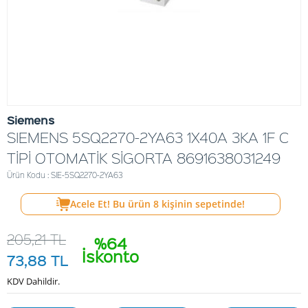
Siemens
SIEMENS 5SQ2270-2YA63 1X40A 3KA 1F C
TİPİ OTOMATİK SİGORTA 8691638031249
Ürün Kodu : SIE-5SQ2270-2YA63
Acele Et! Bu ürün
8
kişinin sepetinde!
205,21
TL
%64
İskonto
73,88
TL
KDV Dahildir.