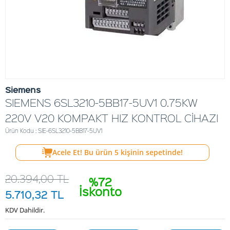
Siemens
SIEMENS 6SL3210-5BB17-5UV1 0.75KW
220V V20 KOMPAKT HIZ KONTROL CİHAZI
Ürün Kodu : SIE-6SL3210-5BB17-5UV1
Acele Et! Bu ürün
5
kişinin sepetinde!
20.394,00
TL
%72
İskonto
5.710,32
TL
KDV Dahildir.