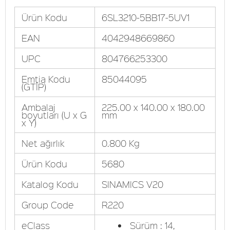
Ürün Kodu
6SL3210-5BB17-5UV1
EAN
4042948669860
UPC
804766253300
Emtia Kodu
85044095
(GTİP)
Ambalaj
225.00 x 140.00 x 180.00
boyutları (U x G
mm
x Y)
Net ağırlık
0.800 Kg
Ürün Kodu
5680
Katalog Kodu
SINAMICS V20
Group Code
R220
eClass
Sürüm : 14,