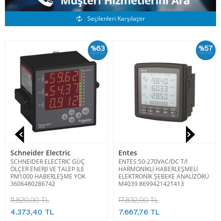
Benzer Ürünler
Seçilenleri Karşılaştır
%63
%57
İskonto
İskonto
Schneider Electric
Entes
SCHNEIDER ELECTRIC GÜÇ
ENTES 50-270VAC/DC T/İ
ÖLÇER ENERJİ VE TALEP İLE
HARMONİKLİ HABERLEŞMELİ
PM1000 HABERLEŞME YOK
ELEKTRONİK ŞEBEKE ANALİZÖRÜ
3606480286742
M4039 8699421421413
11.820,00 TL
17.832,00 TL
4.373,40 TL
7.667,76 TL