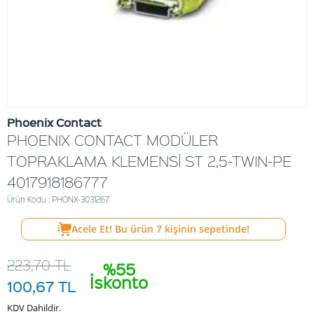
Phoenix Contact
PHOENIX CONTACT MODÜLER
TOPRAKLAMA KLEMENSİ ST 2,5-TWIN-PE
4017918186777
Ürün Kodu : PHONX-3031267
Acele Et! Bu ürün
7
kişinin sepetinde!
223,70
TL
%55
İskonto
100,67
TL
KDV Dahildir.