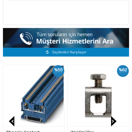
Benzer Ürünler
Seçilenleri Karşılaştır
%55
%62
İskonto
İskonto