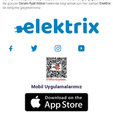
de güncel
Osram fiyat listesi
hakkında bilgi almak için her zaman
Elektrix
ile iletişime geçebilirsiniz.
Mobil Uygulamalarımız