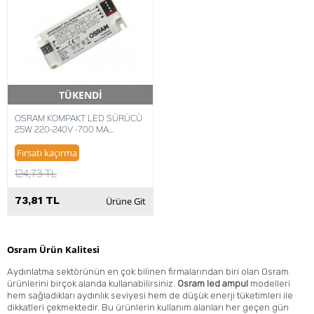
TÜKENDİ
Hızlı Teslimat
OSRAM KOMPAKT LED SÜRÜCÜ
25W 220-240V -700 MA
OPTOTRONIC ECO
4052899917545
Fırsatı kaçırma
124,73 TL
73,81 TL
Ürüne Git
Osram Ürün Kalitesi
Aydınlatma sektörünün en çok bilinen firmalarından biri olan Osram
ürünlerini birçok alanda kullanabilirsiniz.
Osram led ampul
modelleri
hem sağladıkları aydınlık seviyesi hem de düşük enerji tüketimleri ile
dikkatleri çekmektedir. Bu ürünlerin kullanım alanları her geçen gün