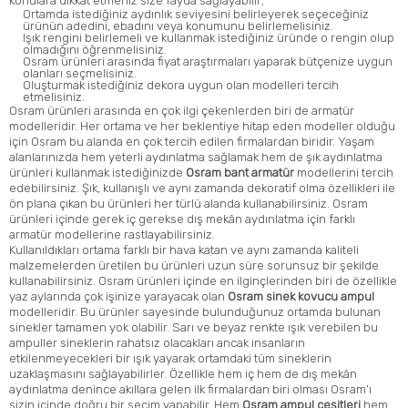
konulara dikkat etmeniz size fayda sağlayabilir;
Ortamda istediğiniz aydınlık seviyesini belirleyerek seçeceğiniz
ürünün adedini, ebadını veya konumunu belirlemelisiniz.
Işık rengini belirlemeli ve kullanmak istediğiniz üründe o rengin olup
olmadığını öğrenmelisiniz.
Osram ürünleri arasında fiyat araştırmaları yaparak bütçenize uygun
olanları seçmelisiniz.
Oluşturmak istediğiniz dekora uygun olan modelleri tercih
etmelisiniz.
Osram ürünleri arasında en çok ilgi çekenlerden biri de armatür
modelleridir. Her ortama ve her beklentiye hitap eden modeller olduğu
için Osram bu alanda en çok tercih edilen firmalardan biridir. Yaşam
alanlarınızda hem yeterli aydınlatma sağlamak hem de şık aydınlatma
ürünleri kullanmak istediğinizde
Osram bant armatür
modellerini tercih
edebilirsiniz. Şık, kullanışlı ve aynı zamanda dekoratif olma özellikleri ile
ön plana çıkan bu ürünleri her türlü alanda kullanabilirsiniz. Osram
ürünleri içinde gerek iç gerekse dış mekân aydınlatma için farklı
armatür modellerine rastlayabilirsiniz.
Kullanıldıkları ortama farklı bir hava katan ve aynı zamanda kaliteli
malzemelerden üretilen bu ürünleri uzun süre sorunsuz bir şekilde
kullanabilirsiniz. Osram ürünleri içinde en ilginçlerinden biri de özellikle
yaz aylarında çok işinize yarayacak olan
Osram sinek kovucu ampul
modelleridir. Bu ürünler sayesinde bulunduğunuz ortamda bulunan
sinekler tamamen yok olabilir. Sarı ve beyaz renkte ışık verebilen bu
ampuller sineklerin rahatsız olacakları ancak insanların
etkilenmeyecekleri bir ışık yayarak ortamdaki tüm sineklerin
uzaklaşmasını sağlayabilirler. Özellikle hem iç hem de dış mekân
aydınlatma denince akıllara gelen ilk firmalardan biri olması Osram’ı
sizin içinde doğru bir seçim yapabilir. Hem
Osram ampul çeşitleri
hem