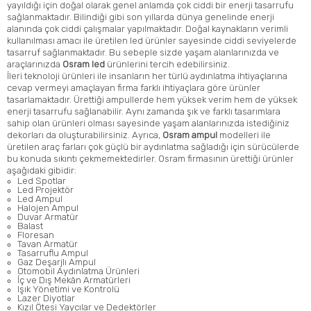
yayıldığı için doğal olarak genel anlamda çok ciddi bir enerji tasarrufu
sağlanmaktadır. Bilindiği gibi son yıllarda dünya genelinde enerji
alanında çok ciddi çalışmalar yapılmaktadır. Doğal kaynakların verimli
kullanılması amacı ile üretilen led ürünler sayesinde ciddi seviyelerde
tasarruf sağlanmaktadır. Bu sebeple sizde yaşam alanlarınızda ve
araçlarınızda
Osram led
ürünlerini tercih edebilirsiniz.
İleri teknoloji ürünleri ile insanların her türlü aydınlatma ihtiyaçlarına
cevap vermeyi amaçlayan firma farklı ihtiyaçlara göre ürünler
tasarlamaktadır. Ürettiği ampullerde hem yüksek verim hem de yüksek
enerji tasarrufu sağlanabilir. Aynı zamanda şık ve farklı tasarımlara
sahip olan ürünleri olması sayesinde yaşam alanlarınızda istediğiniz
dekorları da oluşturabilirsiniz. Ayrıca,
Osram ampul
modelleri ile
üretilen araç farları çok güçlü bir aydınlatma sağladığı için sürücülerde
bu konuda sıkıntı çekmemektedirler. Osram firmasının ürettiği ürünler
aşağıdaki gibidir:
Led Spotlar
Led Projektör
Led Ampul
Halojen Ampul
Duvar Armatür
Balast
Floresan
Tavan Armatür
Tasarruflu Ampul
Gaz Deşarjlı Ampul
Otomobil Aydınlatma Ürünleri
İç ve Dış Mekân Armatürleri
Işık Yönetimi ve Kontrolü
Lazer Diyotlar
Kızıl Ötesi Yaycılar ve Dedektörler