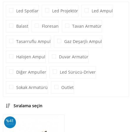
Led Spotlar
Led Projektör
Led Ampul
Balast
Floresan
Tavan Armatür
Tasarruflu Ampul
Gaz Deşarjlı Ampul
Halojen Ampul
Duvar Armatür
Diğer Ampuller
Led Sürücü-Driver
Sokak Armatürü
Outlet
Sıralama seçin
%41
iskonto