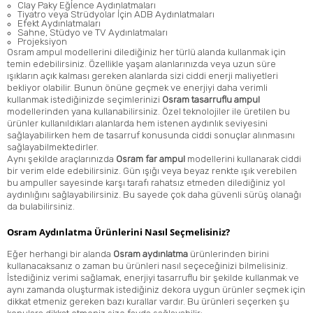
Clay Paky Eğlence Aydınlatmaları
Tiyatro veya Strüdyolar İçin ADB Aydınlatmaları
Efekt Aydınlatmaları
Sahne, Stüdyo ve TV Aydınlatmaları
Projeksiyon
Osram ampul modellerini dilediğiniz her türlü alanda kullanmak için
temin edebilirsiniz. Özellikle yaşam alanlarınızda veya uzun süre
ışıkların açık kalması gereken alanlarda sizi ciddi enerji maliyetleri
bekliyor olabilir. Bunun önüne geçmek ve enerjiyi daha verimli
kullanmak istediğinizde seçimlerinizi
Osram tasarruflu ampul
modellerinden yana kullanabilirsiniz. Özel teknolojiler ile üretilen bu
ürünler kullanıldıkları alanlarda hem istenen aydınlık seviyesini
sağlayabilirken hem de tasarruf konusunda ciddi sonuçlar alınmasını
sağlayabilmektedirler.
Aynı şekilde araçlarınızda
Osram far ampul
modellerini kullanarak ciddi
bir verim elde edebilirsiniz. Gün ışığı veya beyaz renkte ışık verebilen
bu ampuller sayesinde karşı tarafı rahatsız etmeden dilediğiniz yol
aydınlığını sağlayabilirsiniz. Bu sayede çok daha güvenli sürüş olanağı
da bulabilirsiniz.
Osram Aydınlatma Ürünlerini Nasıl Seçmelisiniz?
Eğer herhangi bir alanda
Osram aydınlatma
ürünlerinden birini
kullanacaksanız o zaman bu ürünleri nasıl seçeceğinizi bilmelisiniz.
İstediğiniz verimi sağlamak, enerjiyi tasarruflu bir şekilde kullanmak ve
aynı zamanda oluşturmak istediğiniz dekora uygun ürünler seçmek için
dikkat etmeniz gereken bazı kurallar vardır. Bu ürünleri seçerken şu