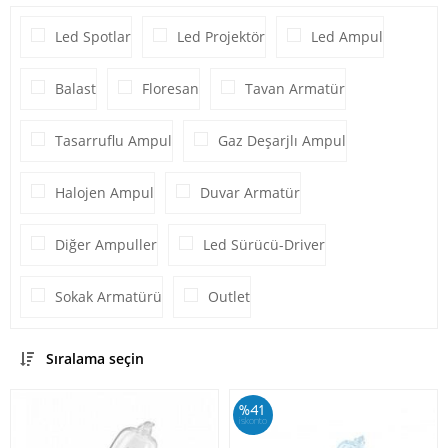
Led Spotlar
Led Projektör
Led Ampul
Balast
Floresan
Tavan Armatür
Tasarruflu Ampul
Gaz Deşarjlı Ampul
Halojen Ampul
Duvar Armatür
Diğer Ampuller
Led Sürücü-Driver
Sokak Armatürü
Outlet
Sıralama seçin
%41
iskonto