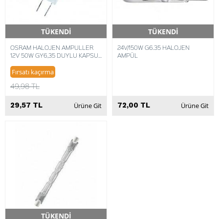
TÜKENDİ
TÜKENDİ
Hızlı Teslimat
Hızlı Teslimat
OSRAM HALOJEN AMPULLER
24V/150W G6.35 HALOJEN
12V 50W GY6,35 DUYLU KAPSUL
AMPÜL
3000K 4050300324432
Fırsatı kaçırma
49,98 TL
29,57 TL
72,00 TL
Ürüne Git
Ürüne Git
TÜKENDİ
Hızlı Teslimat