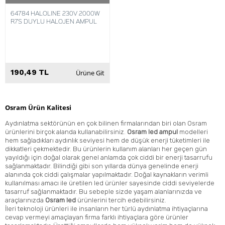
64784 HALOLINE 230V 2000W
R7S DUYLU HALOJEN AMPUL
190,49 TL
Ürüne Git
Osram Ürün Kalitesi
Aydınlatma sektörünün en çok bilinen firmalarından biri olan Osram
ürünlerini birçok alanda kullanabilirsiniz.
Osram led ampul
modelleri
hem sağladıkları aydınlık seviyesi hem de düşük enerji tüketimleri ile
dikkatleri çekmektedir. Bu ürünlerin kullanım alanları her geçen gün
yayıldığı için doğal olarak genel anlamda çok ciddi bir enerji tasarrufu
sağlanmaktadır. Bilindiği gibi son yıllarda dünya genelinde enerji
alanında çok ciddi çalışmalar yapılmaktadır. Doğal kaynakların verimli
kullanılması amacı ile üretilen led ürünler sayesinde ciddi seviyelerde
tasarruf sağlanmaktadır. Bu sebeple sizde yaşam alanlarınızda ve
araçlarınızda
Osram led
ürünlerini tercih edebilirsiniz.
İleri teknoloji ürünleri ile insanların her türlü aydınlatma ihtiyaçlarına
cevap vermeyi amaçlayan firma farklı ihtiyaçlara göre ürünler