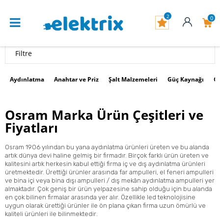
2
0
Filtre
Aydınlatma
Anahtar ve Priz
Şalt Malzemeleri
Güç Kaynağı
G
Osram Marka Ürün Çeşitleri ve
Fiyatları
Osram 1906 yılından bu yana aydınlatma ürünleri üreten ve bu alanda
artık dünya devi haline gelmiş bir firmadır. Birçok farklı ürün üreten ve
kalitesini artık herkesin kabul ettiği firma iç ve dış aydınlatma ürünleri
üretmektedir. Ürettiği ürünler arasında far ampulleri, el feneri ampulleri
ve bina içi veya bina dışı ampulleri / dış mekân aydınlatma ampulleri yer
almaktadır. Çok geniş bir ürün yelpazesine sahip olduğu için bu alanda
en çok bilinen firmalar arasında yer alır. Özellikle led teknolojisine
uygun olarak ürettiği ürünler ile ön plana çıkan firma uzun ömürlü ve
kaliteli ürünleri ile bilinmektedir
.