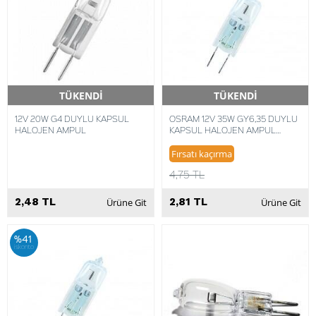
TÜKENDİ
TÜKENDİ
Hızlı Teslimat
Hızlı Teslimat
12V 20W G4 DUYLU KAPSUL
OSRAM 12V 35W GY6,35 DUYLU
HALOJEN AMPUL
KAPSUL HALOJEN AMPUL
2900K 4050300364629
Fırsatı kaçırma
4,75 TL
2,48 TL
2,81 TL
Ürüne Git
Ürüne Git
%41
iskonto