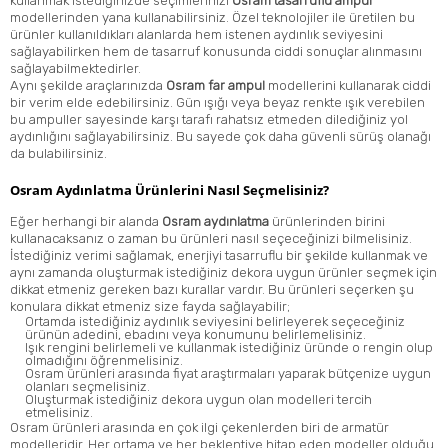
kullanmak istediğinizde seçimlerinizi
Osram tasarruflu ampul
modellerinden yana kullanabilirsiniz. Özel teknolojiler ile üretilen bu
ürünler kullanıldıkları alanlarda hem istenen aydınlık seviyesini
sağlayabilirken hem de tasarruf konusunda ciddi sonuçlar alınmasını
sağlayabilmektedirler.
Aynı şekilde araçlarınızda
Osram far ampul
modellerini kullanarak ciddi
bir verim elde edebilirsiniz. Gün ışığı veya beyaz renkte ışık verebilen
bu ampuller sayesinde karşı tarafı rahatsız etmeden dilediğiniz yol
aydınlığını sağlayabilirsiniz. Bu sayede çok daha güvenli sürüş olanağı
da bulabilirsiniz.
Osram Aydınlatma Ürünlerini Nasıl Seçmelisiniz?
Eğer herhangi bir alanda
Osram aydınlatma
ürünlerinden birini
kullanacaksanız o zaman bu ürünleri nasıl seçeceğinizi bilmelisiniz.
İstediğiniz verimi sağlamak, enerjiyi tasarruflu bir şekilde kullanmak ve
aynı zamanda oluşturmak istediğiniz dekora uygun ürünler seçmek için
dikkat etmeniz gereken bazı kurallar vardır. Bu ürünleri seçerken şu
konulara dikkat etmeniz size fayda sağlayabilir;
Ortamda istediğiniz aydınlık seviyesini belirleyerek seçeceğiniz
ürünün adedini, ebadını veya konumunu belirlemelisiniz.
Işık rengini belirlemeli ve kullanmak istediğiniz üründe o rengin olup
olmadığını öğrenmelisiniz.
Osram ürünleri arasında fiyat araştırmaları yaparak bütçenize uygun
olanları seçmelisiniz.
Oluşturmak istediğiniz dekora uygun olan modelleri tercih
etmelisiniz.
Osram ürünleri arasında en çok ilgi çekenlerden biri de armatür
modelleridir. Her ortama ve her beklentiye hitap eden modeller olduğu