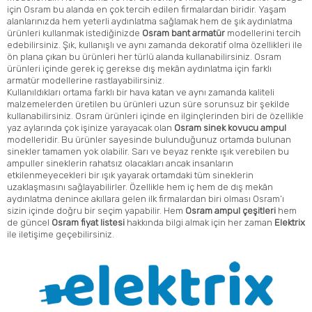
için Osram bu alanda en çok tercih edilen firmalardan biridir. Yaşam
alanlarınızda hem yeterli aydınlatma sağlamak hem de şık aydınlatma
ürünleri kullanmak istediğinizde
Osram bant armatür
modellerini tercih
edebilirsiniz. Şık, kullanışlı ve aynı zamanda dekoratif olma özellikleri ile
ön plana çıkan bu ürünleri her türlü alanda kullanabilirsiniz. Osram
ürünleri içinde gerek iç gerekse dış mekân aydınlatma için farklı
armatür modellerine rastlayabilirsiniz.
Kullanıldıkları ortama farklı bir hava katan ve aynı zamanda kaliteli
malzemelerden üretilen bu ürünleri uzun süre sorunsuz bir şekilde
kullanabilirsiniz. Osram ürünleri içinde en ilginçlerinden biri de özellikle
yaz aylarında çok işinize yarayacak olan
Osram sinek kovucu ampul
modelleridir. Bu ürünler sayesinde bulunduğunuz ortamda bulunan
sinekler tamamen yok olabilir. Sarı ve beyaz renkte ışık verebilen bu
ampuller sineklerin rahatsız olacakları ancak insanların
etkilenmeyecekleri bir ışık yayarak ortamdaki tüm sineklerin
uzaklaşmasını sağlayabilirler. Özellikle hem iç hem de dış mekân
aydınlatma denince akıllara gelen ilk firmalardan biri olması Osram’ı
sizin içinde doğru bir seçim yapabilir. Hem
Osram ampul çeşitleri
hem
de güncel
Osram fiyat listesi
hakkında bilgi almak için her zaman
Elektrix
ile iletişime geçebilirsiniz.