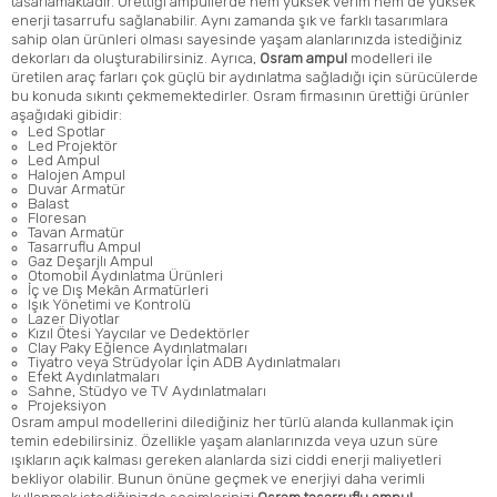
tasarlamaktadır. Ürettiği ampullerde hem yüksek verim hem de yüksek
enerji tasarrufu sağlanabilir. Aynı zamanda şık ve farklı tasarımlara
sahip olan ürünleri olması sayesinde yaşam alanlarınızda istediğiniz
dekorları da oluşturabilirsiniz. Ayrıca,
Osram ampul
modelleri ile
üretilen araç farları çok güçlü bir aydınlatma sağladığı için sürücülerde
bu konuda sıkıntı çekmemektedirler. Osram firmasının ürettiği ürünler
aşağıdaki gibidir:
Led Spotlar
Led Projektör
Led Ampul
Halojen Ampul
Duvar Armatür
Balast
Floresan
Tavan Armatür
Tasarruflu Ampul
Gaz Deşarjlı Ampul
Otomobil Aydınlatma Ürünleri
İç ve Dış Mekân Armatürleri
Işık Yönetimi ve Kontrolü
Lazer Diyotlar
Kızıl Ötesi Yaycılar ve Dedektörler
Clay Paky Eğlence Aydınlatmaları
Tiyatro veya Strüdyolar İçin ADB Aydınlatmaları
Efekt Aydınlatmaları
Sahne, Stüdyo ve TV Aydınlatmaları
Projeksiyon
Osram ampul modellerini dilediğiniz her türlü alanda kullanmak için
temin edebilirsiniz. Özellikle yaşam alanlarınızda veya uzun süre
ışıkların açık kalması gereken alanlarda sizi ciddi enerji maliyetleri
bekliyor olabilir. Bunun önüne geçmek ve enerjiyi daha verimli