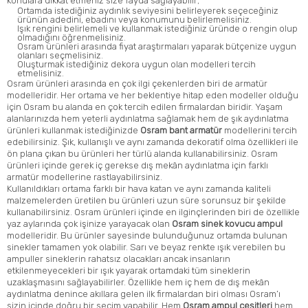
konulara dikkat etmeniz size fayda sağlayabilir;
Ortamda istediğiniz aydınlık seviyesini belirleyerek seçeceğiniz
ürünün adedini, ebadını veya konumunu belirlemelisiniz.
Işık rengini belirlemeli ve kullanmak istediğiniz üründe o rengin olup
olmadığını öğrenmelisiniz.
Osram ürünleri arasında fiyat araştırmaları yaparak bütçenize uygun
olanları seçmelisiniz.
Oluşturmak istediğiniz dekora uygun olan modelleri tercih
etmelisiniz.
Osram ürünleri arasında en çok ilgi çekenlerden biri de armatür
modelleridir. Her ortama ve her beklentiye hitap eden modeller olduğu
için Osram bu alanda en çok tercih edilen firmalardan biridir. Yaşam
alanlarınızda hem yeterli aydınlatma sağlamak hem de şık aydınlatma
ürünleri kullanmak istediğinizde
Osram bant armatür
modellerini tercih
edebilirsiniz. Şık, kullanışlı ve aynı zamanda dekoratif olma özellikleri ile
ön plana çıkan bu ürünleri her türlü alanda kullanabilirsiniz. Osram
ürünleri içinde gerek iç gerekse dış mekân aydınlatma için farklı
armatür modellerine rastlayabilirsiniz.
Kullanıldıkları ortama farklı bir hava katan ve aynı zamanda kaliteli
malzemelerden üretilen bu ürünleri uzun süre sorunsuz bir şekilde
kullanabilirsiniz. Osram ürünleri içinde en ilginçlerinden biri de özellikle
yaz aylarında çok işinize yarayacak olan
Osram sinek kovucu ampul
modelleridir. Bu ürünler sayesinde bulunduğunuz ortamda bulunan
sinekler tamamen yok olabilir. Sarı ve beyaz renkte ışık verebilen bu
ampuller sineklerin rahatsız olacakları ancak insanların
etkilenmeyecekleri bir ışık yayarak ortamdaki tüm sineklerin
uzaklaşmasını sağlayabilirler. Özellikle hem iç hem de dış mekân
aydınlatma denince akıllara gelen ilk firmalardan biri olması Osram’ı
sizin içinde doğru bir seçim yapabilir. Hem
Osram ampul çeşitleri
hem