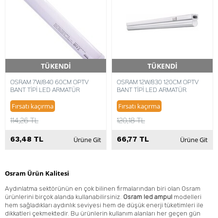
TÜKENDİ
TÜKENDİ
Hızlı Teslimat
Hızlı Teslimat
OSRAM 7W/840 60CM OPTV
OSRAM 12W/830 120CM OPTV
BANT TİPİ LED ARMATÜR
BANT TİPİ LED ARMATÜR
Fırsatı kaçırma
Fırsatı kaçırma
114,26 TL
120,18 TL
63,48 TL
66,77 TL
Ürüne Git
Ürüne Git
Osram Ürün Kalitesi
Aydınlatma sektörünün en çok bilinen firmalarından biri olan Osram
ürünlerini birçok alanda kullanabilirsiniz.
Osram led ampul
modelleri
hem sağladıkları aydınlık seviyesi hem de düşük enerji tüketimleri ile
dikkatleri çekmektedir. Bu ürünlerin kullanım alanları her geçen gün