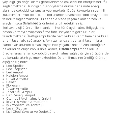
yayıldığı için doğal olarak genel anlamda çok ciddi bir enerji tasarrufu
sağlanmaktadır. Bilindiği gibi son yıllarda dünya genelinde enerji
alanında çok ciddi çalışmalar yapılmaktadır. Doğal kaynakların verimli
kullanılması amacı ile üretilen led ürünler sayesinde ciddi seviyelerde
tasarruf sağlanmaktadır. Bu sebeple sizde yaşam alanlarınızda ve
araçlarınızda
Osram led
ürünlerini tercih edebilirsiniz.
İleri teknoloji ürünleri ile insanların her türlü aydınlatma ihtiyaçlarına
cevap vermeyi amaçlayan firma farklı ihtiyaçlara göre ürünler
tasarlamaktadır. Ürettiği ampullerde hem yüksek verim hem de yüksek
enerji tasarrufu sağlanabilir. Aynı zamanda şık ve farklı tasarımlara
sahip olan ürünleri olması sayesinde yaşam alanlarınızda istediğiniz
dekorları da oluşturabilirsiniz. Ayrıca,
Osram ampul
modelleri ile
üretilen araç farları çok güçlü bir aydınlatma sağladığı için sürücülerde
bu konuda sıkıntı çekmemektedirler. Osram firmasının ürettiği ürünler
aşağıdaki gibidir:
Led Spotlar
Led Projektör
Led Ampul
Halojen Ampul
Duvar Armatür
Balast
Floresan
Tavan Armatür
Tasarruflu Ampul
Gaz Deşarjlı Ampul
Otomobil Aydınlatma Ürünleri
İç ve Dış Mekân Armatürleri
Işık Yönetimi ve Kontrolü
Lazer Diyotlar
Kızıl Ötesi Yaycılar ve Dedektörler