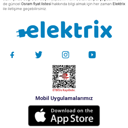
de güncel
Osram fiyat listesi
hakkında bilgi almak için her zaman
Elektrix
ile iletişime geçebilirsiniz.
Mobil Uygulamalarımız