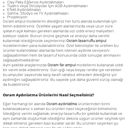
Clay Paky Eğlence Aydınlatmaları
Tiyatro veya Strüdyolar İçin ADB Aydınlatmaları
Efekt Aydınlatmaları
Sahne, Stüdyo ve TV Aydınlatmaları
Projeksiyon
Osram ampul modellerini dilediğiniz her türlü alanda kullanmak için
temin edebilirsiniz. Özellikle yaşam alanlarınızda veya uzun süre
ışıkların açık kalması gereken alanlarda sizi ciddi enerji maliyetleri
bekliyor olabilir. Bunun önüne geçmek ve enerjiyi daha verimli
kullanmak istediğinizde seçimlerinizi
Osram tasarruflu ampul
modellerinden yana kullanabilirsiniz. Özel teknolojiler ile üretilen bu
ürünler kullanıldıkları alanlarda hem istenen aydınlık seviyesini
sağlayabilirken hem de tasarruf konusunda ciddi sonuçlar alınmasını
sağlayabilmektedirler.
Aynı şekilde araçlarınızda
Osram far ampul
modellerini kullanarak ciddi
bir verim elde edebilirsiniz. Gün ışığı veya beyaz renkte ışık verebilen
bu ampuller sayesinde karşı tarafı rahatsız etmeden dilediğiniz yol
aydınlığını sağlayabilirsiniz. Bu sayede çok daha güvenli sürüş olanağı
da bulabilirsiniz.
Osram Aydınlatma Ürünlerini Nasıl Seçmelisiniz?
Eğer herhangi bir alanda
Osram aydınlatma
ürünlerinden birini
kullanacaksanız o zaman bu ürünleri nasıl seçeceğinizi bilmelisiniz.
İstediğiniz verimi sağlamak, enerjiyi tasarruflu bir şekilde kullanmak ve
aynı zamanda oluşturmak istediğiniz dekora uygun ürünler seçmek için
dikkat etmeniz gereken bazı kurallar vardır. Bu ürünleri seçerken şu