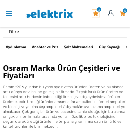
2
0
Filtre
Aydınlatma
Anahtar ve Priz
Şalt Malzemeleri
Güç Kaynağı
G
Osram Marka Ürün Çeşitleri ve
Fiyatları
Osram 1906 yılından bu yana aydınlatma ürünleri üreten ve bu alanda
artık dünya devi haline gelmiş bir firmadır. Birçok farklı ürün üreten ve
kalitesini artık herkesin kabul ettiği firma iç ve dış aydınlatma ürünleri
üretmektedir. Ürettiği ürünler arasında far ampulleri, el feneri ampulleri
ve bina içi veya bina dışı ampulleri / dış mekân aydınlatma ampulleri yer
almaktadır. Çok geniş bir ürün yelpazesine sahip olduğu için bu alanda
en çok bilinen firmalar arasında yer alır. Özellikle led teknolojisine
uygun olarak ürettiği ürünler ile ön plana çıkan firma uzun ömürlü ve
kaliteli ürünleri ile bilinmektedir
.