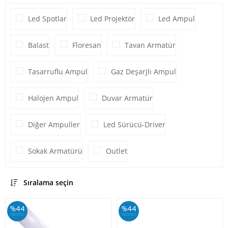
Led Spotlar
Led Projektör
Led Ampul
Balast
Floresan
Tavan Armatür
Tasarruflu Ampul
Gaz Deşarjlı Ampul
Halojen Ampul
Duvar Armatür
Diğer Ampuller
Led Sürücü-Driver
Sokak Armatürü
Outlet
Sıralama seçin
%44
%44
iskonto
iskonto