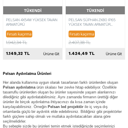
TÜKENDİ
TÜKENDİ
Hızlı Teslimat
Hızlı Teslimat
PELSAN 4X54W YÜKSEK TAVAN
PELSAN SÜPHAN 2X80 IP65
ARMATÜRÜ
YÜKSEK TAVAN ARMATÜR
8693119031755
Fırsatı kaçırma
Fırsatı kaçırma
1.942,34 TL
2.407,38 TL
1.149,32 TL
1.424,49 TL
Ürüne Git
Ürüne Git
Pelsan
Aydınlatma Ürünleri
Her alanda kullanıma uygun olarak tasarlanan farklı ürünlerden oluşan
Pelsan aydınlatma
ürün skalası her zevke hitap edebiliyor. Özellikle
tasarruflu ürünlerden oluşan bu ürünler sayesinde yaşam alanlarınızı
dilediğiniz gibi aydınlatabilirsiniz. Aynı zamanda firmanın ürettiği diğer
ürünler ile birçok aydınlatma ihtiyacınızı da kısa zaman içinde
karşılayabilirsiniz. Örneğin
Pelsan led projektör
ile iç veya dış
ortamlarda güçlü bir aydınlık elde edebilirsiniz. Bildiğiniz gibi projektörler
farklı güçlere sahip olmalı ve mutlaka aydınlatacakları alana göre
seçilmelidirler.
Bu sebeple sizde bu ürünleri temin etmek istediğinizde seçimlerinizi