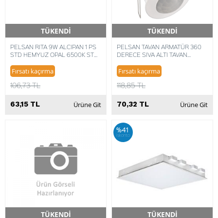
TÜKENDİ
TÜKENDİ
Hızlı Teslimat
Hızlı Teslimat
PELSAN RITA 9W ALCIPAN 1 PS
PELSAN TAVAN ARMATÜR 360
STD HEMYUZ OPAL 6500K ST
DERECE SIVA ALTI TAVAN
BEYAZ IP40 8693119039744
SENSÖR
Fırsatı kaçırma
Fırsatı kaçırma
106,73 TL
118,85 TL
63,15 TL
70,32 TL
Ürüne Git
Ürüne Git
%41
iskonto
TÜKENDİ
TÜKENDİ
Hızlı Teslimat
Hızlı Teslimat