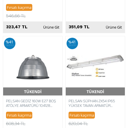
ELEKTRİK BALASTLI FLORESAN
Fırsatı kaçırma
546,66 TL
323,47 TL
351,09 TL
Ürüne Git
Ürüne Git
%41
%41
iskonto
iskonto
TÜKENDİ
TÜKENDİ
Hızlı Teslimat
Hızlı Teslimat
PELSAN GEDİZ 160W E27 BOŞ
PELSAN SÜPHAN 2X54 IP65
ATÖLYE ARMATÜRÜ 104128
YÜKSEK TAVAN ARMATÜR
8693119661013
8693119031724
Fırsatı kaçırma
Fırsatı kaçırma
608,34 TL
620,04 TL