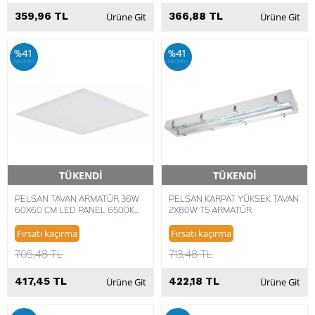
359,96 TL
366,88 TL
Ürüne Git
Ürüne Git
%41
%41
iskonto
iskonto
TÜKENDİ
TÜKENDİ
Hızlı Teslimat
Hızlı Teslimat
PELSAN TAVAN ARMATÜR 36W
PELSAN KARPAT YÜKSEK TAVAN
60X60 CM LED PANEL 6500K
2X80W T5 ARMATÜR
KON KİTLİ ARMATÜR
Fırsatı kaçırma
Fırsatı kaçırma
705,48 TL
713,48 TL
417,45 TL
422,18 TL
Ürüne Git
Ürüne Git