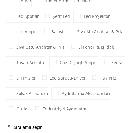
Led Bar
Yönlendirme Tabelaları
Led Spotlar
Şerit Led
Led Projektör
Led Ampul
Balast
Sıva Altı Anahtar & Priz
Sıva Üstü Anahtar & Priz
El Feneri & Işıldak
Tavan Armatür
Gaz Deşarjlı Ampul
Sensör
5'li Prizler
Led Sürücü-Driver
Fiş / Priz
Sokak Armatürü
Aydınlatma Aksesuarları
Outlet
Endüstriyel Aydınlatma
Sıralama seçin