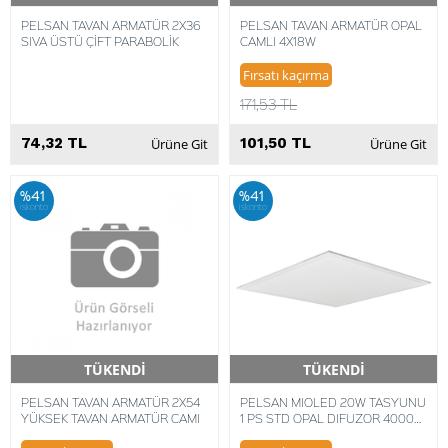
PELSAN TAVAN ARMATÜR 2X36
PELSAN TAVAN ARMATÜR OPAL
SIVA ÜSTÜ ÇİFT PARABOLİK
CAMLI 4X18W
Fırsatı kaçırma
171,53 TL
74,32 TL
101,50 TL
Ürüne Git
Ürüne Git
%41
%41
iskonto
iskonto
TÜKENDİ
TÜKENDİ
Hızlı Teslimat
Hızlı Teslimat
PELSAN TAVAN ARMATÜR 2X54
PELSAN MIOLED 20W TASYUNU
YÜKSEK TAVAN ARMATÜR CAMI
1 PS STD OPAL DIFUZOR 4000K
ST 9016 IP40 300X300