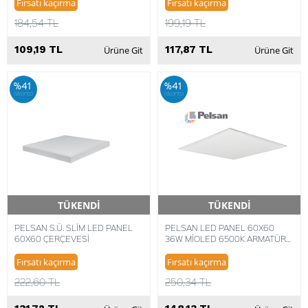
8693119339974
Fırsatı kaçırma
Fırsatı kaçırma
184,54 TL
199,19 TL
109,19 TL
117,87 TL
Ürüne Git
Ürüne Git
%41
%41
iskonto
iskonto
TÜKENDİ
TÜKENDİ
Hızlı Teslimat
Hızlı Teslimat
PELSAN S.Ü. SLİM LED PANEL
PELSAN LED PANEL 60X60
60X60 ÇERÇEVESİ
36W MİOLED 6500K ARMATÜR
106073 8693119339912
Fırsatı kaçırma
Fırsatı kaçırma
222,60 TL
250,34 TL