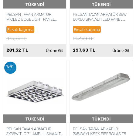
TÜKENDİ
TÜKENDİ
Hızlı Teslimat
Hızlı Teslimat
PELSAN TAVAN ARMATÜR
PELSAN TAVAN ARMATÜR 36W
MİOLED EDGELİGHT PANEL
60X60 SIVA ALTI LED PANEL
SERİSİ 6500K 8693119683688
6500K BEYAZ 8693119339912
Fırsatı kaçırma
Fırsatı kaçırma
475,78 TL
502,99 TL
281,52 TL
297,63 TL
Ürüne Git
Ürüne Git
%41
iskonto
TÜKENDİ
TÜKENDİ
Hızlı Teslimat
Hızlı Teslimat
PELSAN TAVAN ARMATÜR
PELSAN TAVAN ARMATÜR
2X36W TLD 7 LAMELLİ SIVAALTI
2X54W YÜKSEK FİBERGLAS T5