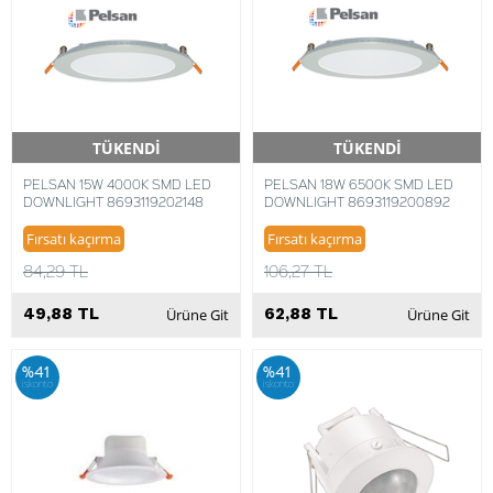
TÜKENDİ
TÜKENDİ
Hızlı Teslimat
Hızlı Teslimat
PELSAN 15W 4000K SMD LED
PELSAN 18W 6500K SMD LED
DOWNLIGHT 8693119202148
DOWNLIGHT 8693119200892
Fırsatı kaçırma
Fırsatı kaçırma
84,29 TL
106,27 TL
49,88 TL
62,88 TL
Ürüne Git
Ürüne Git
%41
%41
iskonto
iskonto