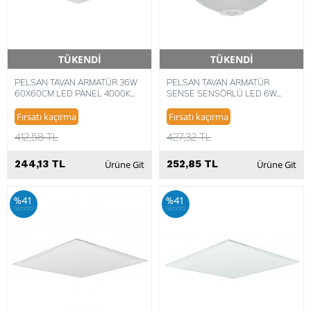
TÜKENDİ
TÜKENDİ
Hızlı Teslimat
Hızlı Teslimat
PELSAN TAVAN ARMATÜR 36W
PELSAN TAVAN ARMATÜR
60X60CM LED PANEL 4000K
SENSE SENSÖRLÜ LED 6W
METAL KİLİTLEMELİ
6500K 8693119032042
Fırsatı kaçırma
Fırsatı kaçırma
412,58 TL
427,32 TL
244,13 TL
252,85 TL
Ürüne Git
Ürüne Git
%41
%41
iskonto
iskonto