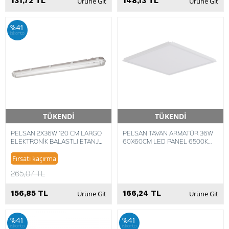
131,72 TL
148,13 TL
Ürüne Git
Ürüne Git
%41
iskonto
TÜKENDİ
TÜKENDİ
Hızlı Teslimat
Hızlı Teslimat
PELSAN 2X36W 120 CM LARGO
PELSAN TAVAN ARMATÜR 36W
ELEKTRONİK BALASTLI ETANJ
60X60CM LED PANEL 6500K
ARMATÜR 102754
METAL KİLİTLEMELİ
8693119011559
8693119683688
Fırsatı kaçırma
265,07 TL
156,85 TL
166,24 TL
Ürüne Git
Ürüne Git
%41
%41
iskonto
iskonto