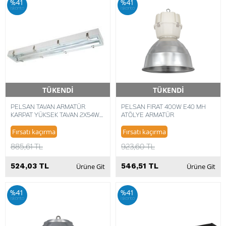
%41
%41
iskonto
iskonto
TÜKENDİ
TÜKENDİ
Hızlı Teslimat
Hızlı Teslimat
PELSAN TAVAN ARMATÜR
PELSAN FIRAT 400W E40 MH
KARPAT YÜKSEK TAVAN 2X54W
ATÖLYE ARMATÜR
T5
Fırsatı kaçırma
Fırsatı kaçırma
885,61 TL
923,60 TL
524,03 TL
546,51 TL
Ürüne Git
Ürüne Git
%41
%41
iskonto
iskonto