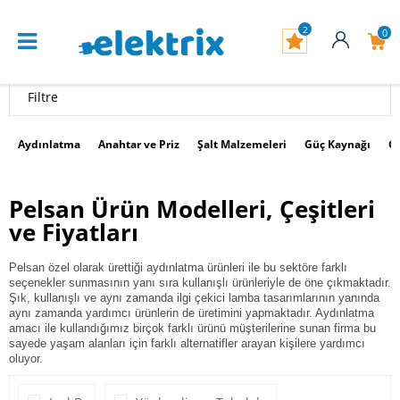
2
0
Filtre
Aydınlatma
Anahtar ve Priz
Şalt Malzemeleri
Güç Kaynağı
G
Pelsan Ürün Modelleri, Çeşitleri
ve Fiyatları
Pelsan özel olarak ürettiği aydınlatma ürünleri ile bu sektöre farklı
seçenekler sunmasının yanı sıra kullanışlı ürünleriyle de öne çıkmaktadır.
Şık, kullanışlı ve aynı zamanda ilgi çekici lamba tasarımlarının yanında
aynı zamanda yardımcı ürünlerin de üretimini yapmaktadır.
Aydınlatma
amacı ile kullandığımız birçok farklı ürünü müşterilerine sunan firma bu
sayede yaşam alanları için farklı alternatifler arayan kişilere yardımcı
oluyor.