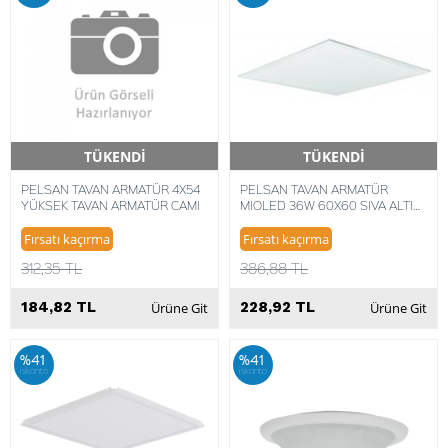
TÜKENDİ
TÜKENDİ
Hızlı Teslimat
Hızlı Teslimat
PELSAN TAVAN ARMATÜR 4X54
PELSAN TAVAN ARMATÜR
YÜKSEK TAVAN ARMATÜR CAMI
MIOLED 36W 60X60 SIVA ALTI
LED PANEL 4000K ILIK BEYAZ
8693119339899
Fırsatı kaçırma
Fırsatı kaçırma
312,35 TL
386,88 TL
184,82 TL
228,92 TL
Ürüne Git
Ürüne Git
%41
%41
iskonto
iskonto