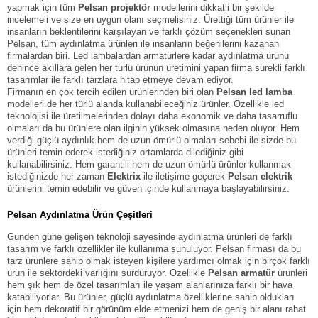
yapmak için tüm
Pelsan projektör
modellerini dikkatli bir şekilde
incelemeli ve size en uygun olanı seçmelisiniz. Ürettiği tüm ürünler ile
insanların beklentilerini karşılayan ve farklı çözüm seçenekleri sunan
Pelsan, tüm aydınlatma ürünleri ile insanların beğenilerini kazanan
firmalardan biri. Led lambalardan armatürlere kadar aydınlatma ürünü
denince akıllara gelen her türlü ürünün üretimini yapan firma sürekli farklı
tasarımlar ile farklı tarzlara hitap etmeye devam ediyor.
Firmanın en çok tercih edilen ürünlerinden biri olan
Pelsan led lamba
modelleri de her türlü alanda kullanabileceğiniz ürünler. Özellikle led
teknolojisi ile üretilmelerinden dolayı daha ekonomik ve daha tasarruflu
olmaları da bu ürünlere olan ilginin yüksek olmasına neden oluyor. Hem
verdiği güçlü aydınlık hem de uzun ömürlü olmaları sebebi ile sizde bu
ürünleri temin ederek istediğiniz ortamlarda dilediğiniz gibi
kullanabilirsiniz. Hem garantili hem de uzun ömürlü ürünler kullanmak
istediğinizde her zaman
Elektrix
ile iletişime geçerek
Pelsan elektrik
ürünlerini temin edebilir ve güven içinde kullanmaya başlayabilirsiniz.
Pelsan
Aydınlatma Ürün Çeşitleri
Günden güne gelişen teknoloji sayesinde aydınlatma ürünleri de farklı
tasarım ve farklı özellikler ile kullanıma sunuluyor. Pelsan firması da bu
tarz ürünlere sahip olmak isteyen kişilere yardımcı olmak için birçok farklı
ürün ile sektördeki varlığını sürdürüyor. Özellikle
Pelsan armatür
ürünleri
hem şık hem de özel tasarımları ile yaşam alanlarınıza farklı bir hava
katabiliyorlar. Bu ürünler, güçlü aydınlatma özelliklerine sahip oldukları
için hem dekoratif bir görünüm elde etmenizi hem de geniş bir alanı rahat