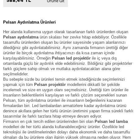
588,44 TL
Ürüne Git
Pelsan
Aydınlatma Ürünleri
Her alanda kullanıma uygun olarak tasarlanan farklı ürünlerden oluşan
Pelsan aydınlatma
ürün skalası her zevke hitap edebiliyor. Özellikle
tasarruflu ürünlerden oluşan bu ürünler sayesinde yaşam alanlarınızı
dilediğiniz gibi aydınlatabilirsiniz. Aynı zamanda firmanın ürettiği diğer
ürünler ile birçok aydınlatma ihtiyacınızı da kısa zaman içinde
karşılayabilirsiniz. Örneğin
Pelsan led projektör
ile iç veya dış
ortamlarda güçlü bir aydınlık elde edebilirsiniz. Bildiğiniz gibi projektörler
farklı güçlere sahip olmalı ve mutlaka aydınlatacakları alana göre
seçilmelidirler.
Bu sebeple sizde bu ürünleri temin etmek istediğinizde seçimlerinizi
yapmak için tüm
Pelsan projektör
modellerini dikkatli bir şekilde
incelemeli ve size en uygun olanı seçmelisiniz. Ürettiği tüm ürünler ile
insanların beklentilerini karşılayan ve farklı çözüm seçenekleri sunan
Pelsan, tüm aydınlatma ürünleri ile insanların beğenilerini kazanan
firmalardan biri. Led lambalardan armatürlere kadar aydınlatma ürünü
denince akıllara gelen her türlü ürünün üretimini yapan firma sürekli farklı
tasarımlar ile farklı tarzlara hitap etmeye devam ediyor.
Firmanın en çok tercih edilen ürünlerinden biri olan
Pelsan led lamba
modelleri de her türlü alanda kullanabileceğiniz ürünler. Özellikle led
teknolojisi ile üretilmelerinden dolayı daha ekonomik ve daha tasarruflu
olmaları da bu ürünlere olan ilginin yüksek olmasına neden oluyor. Hem