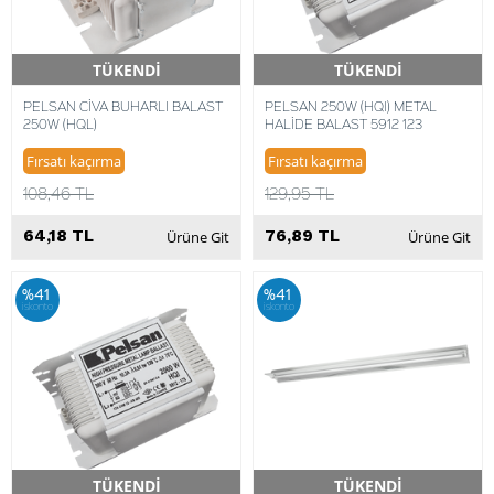
TÜKENDİ
TÜKENDİ
Hızlı Teslimat
Hızlı Teslimat
PELSAN CİVA BUHARLI BALAST
PELSAN 250W (HQI) METAL
250W (HQL)
HALİDE BALAST 5912 123
Fırsatı kaçırma
Fırsatı kaçırma
108,46 TL
129,95 TL
64,18 TL
76,89 TL
Ürüne Git
Ürüne Git
%41
%41
iskonto
iskonto
TÜKENDİ
TÜKENDİ
Hızlı Teslimat
Hızlı Teslimat