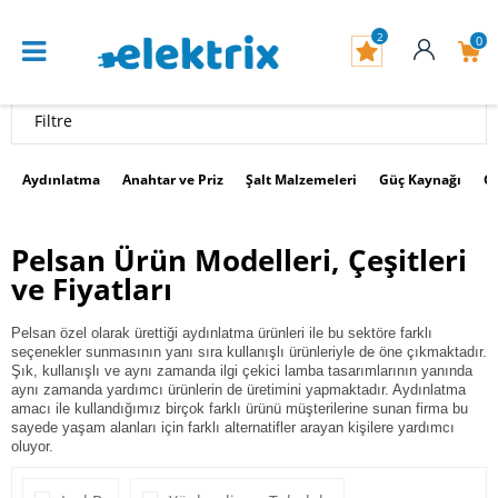
2
0
Filtre
Aydınlatma
Anahtar ve Priz
Şalt Malzemeleri
Güç Kaynağı
G
Pelsan Ürün Modelleri, Çeşitleri
ve Fiyatları
Pelsan özel olarak ürettiği aydınlatma ürünleri ile bu sektöre farklı
seçenekler sunmasının yanı sıra kullanışlı ürünleriyle de öne çıkmaktadır.
Şık, kullanışlı ve aynı zamanda ilgi çekici lamba tasarımlarının yanında
aynı zamanda yardımcı ürünlerin de üretimini yapmaktadır.
Aydınlatma
amacı ile kullandığımız birçok farklı ürünü müşterilerine sunan firma bu
sayede yaşam alanları için farklı alternatifler arayan kişilere yardımcı
oluyor.