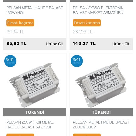
PELSAN METAL HALİDE BALAST
PELSAN 2X35W ELEKTRONİK
150W (HQI)
BALAST MARKET ARMATÜRÜ
Fırsatı kaçırma
Fırsatı kaçırma
161,94 TL
237,06 TL
95,82 TL
140,27 TL
Ürüne Git
Ürüne Git
%41
%41
iskonto
iskonto
TÜKENDİ
TÜKENDİ
Hızlı Teslimat
Hızlı Teslimat
PELSAN 250W (HQI) METAL
PELSAN METAL HALİDE BALAST
HALİDE BALAST 5912 1231
2000W 380V