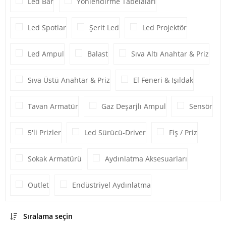
Led Bar
Yönlendirme Tabelaları
Led Spotlar
Şerit Led
Led Projektör
Led Ampul
Balast
Sıva Altı Anahtar & Priz
Sıva Üstü Anahtar & Priz
El Feneri & Işıldak
Tavan Armatür
Gaz Deşarjlı Ampul
Sensör
5'li Prizler
Led Sürücü-Driver
Fiş / Priz
Sokak Armatürü
Aydınlatma Aksesuarları
Outlet
Endüstriyel Aydınlatma
Sıralama seçin