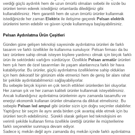
verdiği güçlü aydınlık hem de uzun ömürlü olmaları sebebi ile sizde bu
ürünleri temin ederek istediğiniz ortamlarda dilediğiniz gibi
kullanabilirsiniz. Hem garantili hem de uzun ömürlü ürünler kullanmak
istediğinizde her zaman
Elektrix
ile iletişime geçerek
Pelsan elektrik
ürünlerini temin edebilir ve güven içinde kullanmaya başlayabilirsiniz.
Pelsan
Aydınlatma Ürün Çeşitleri
Günden güne gelişen teknoloji sayesinde aydınlatma ürünleri de farklı
tasarım ve farklı özellikler ile kullanıma sunuluyor. Pelsan firması da bu
tarz ürünlere sahip olmak isteyen kişilere yardımcı olmak için birçok farklı
ürün ile sektördeki varlığını sürdürüyor. Özellikle
Pelsan armatür
ürünleri
hem şık hem de özel tasarımları ile yaşam alanlarınıza farklı bir hava
katabiliyorlar. Bu ürünler, güçlü aydınlatma özelliklerine sahip oldukları
için hem dekoratif bir görünüm elde etmenizi hem de geniş bir alanı rahat
bir şekilde aydınlatabilmenizi sağlayabiliyorlar.
Bu sebeple birçok kişinin en çok tercih ettikleri ürünlerden biri oluyorlar.
Her zaman şık ve her zaman kaliteli ürünler kullanmak isteyebilirsiniz.
Ancak kullandığınız aydınlatma ürünlerinin aynı zamanda tasarruflu ve
enerjiyi ekonomik kullanan ürünler olmalarına da dikkat etmelisiniz. Bu
sebeple
Pelsan led ampul
gibi ürünler sizin için doğru seçimler olabilirler.
Yaptığınız bir seçim ile aynı anda birden çok avantaj elde etmek için bu
ürünleri tercih edebilirsiniz. Sürekli olarak gelişen led teknolojisini en
verimli şekilde kullanan firma özellikle ürettiği ürünler ile müşterilerine
farklı seçenekler sunmaya devam ediyor.
Sadece iç mekân değil aynı zamanda dış mekân içinde farklı aydınlatma