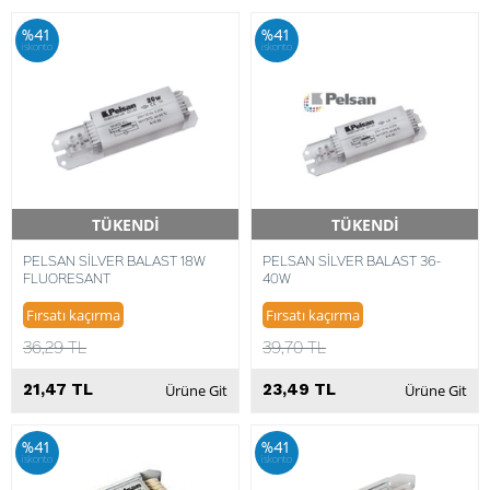
%41
%41
iskonto
iskonto
TÜKENDİ
TÜKENDİ
Hızlı Teslimat
Hızlı Teslimat
PELSAN SİLVER BALAST 18W
PELSAN SİLVER BALAST 36-
FLUORESANT
40W
Fırsatı kaçırma
Fırsatı kaçırma
36,29 TL
39,70 TL
21,47 TL
23,49 TL
Ürüne Git
Ürüne Git
%41
%41
iskonto
iskonto