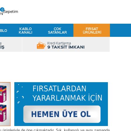
0
Sepetim
KABLO
ÇOK
FIRSAT
BLO
KANALI
SATANLAR
ÜRÜNLERI
le
Kredi Kartlarına
İŞ
9 TAKSİT İMKANI
şlı ürünleriyle de öne çıkmaktadır. Şık, kullanışlı ve aynı zamanda