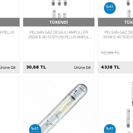
%41
iskonto
TÜKENDİ
TÜK
Hızlı Teslimat
Hızlı 
M PELUX
PELSAN GAZ DEŞAJLI AMPULLER
PELSAN GAZ DE
250W E-40 SODYUM PELUX AMPUL
100W E-40 SOD
2000K 64894538889
20
72,98 TL
30,68 TL
43,18 TL
Ürüne Git
Ürüne Git
%41
%41
iskonto
iskonto