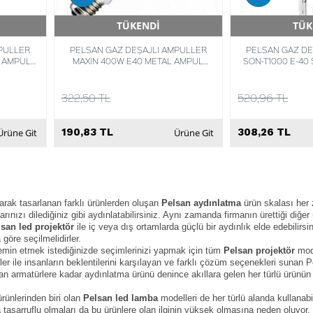
TÜKENDİ
TÜK
Hızlı Teslimat
Hızlı 
PULLER
PELSAN GAZ DEŞAJLI AMPULLER
PELSAN GAZ DE
X AMPUL
MAXIN 400W E40 METAL AMPUL
SON-T1000 E-40
25
6000K
AMPUL 2000K 
322,50 TL
520,96 TL
190,83 TL
308,26 TL
Ürüne Git
Ürüne Git
arak tasarlanan farklı ürünlerden oluşan
Pelsan aydınlatma
ürün skalası her z
ınızı dilediğiniz gibi aydınlatabilirsiniz. Aynı zamanda firmanın ürettiği diğer
san led projektör
ile iç veya dış ortamlarda güçlü bir aydınlık elde edebilirsini
 göre seçilmelidirler.
temin etmek istediğinizde seçimlerinizi yapmak için tüm
Pelsan projektör
mode
ler ile insanların beklentilerini karşılayan ve farklı çözüm seçenekleri sunan 
an armatürlere kadar aydınlatma ürünü denince akıllara gelen her türlü ürünün üre
rünlerinden biri olan
Pelsan led lamba
modelleri de her türlü alanda kullanabil
tasarruflu olmaları da bu ürünlere olan ilginin yüksek olmasına neden oluyor