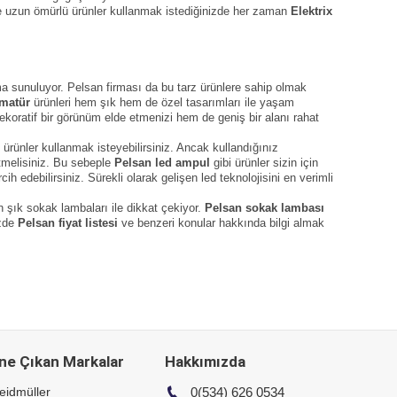
m de uzun ömürlü ürünler kullanmak istediğinizde her zaman
Elektrix
ıma sunuluyor. Pelsan firması da bu tarz ürünlere sahip olmak
rmatür
ürünleri hem şık hem de özel tasarımları ile yaşam
 dekoratif bir görünüm elde etmenizi hem de geniş bir alanı rahat
i ürünler kullanmak isteyebilirsiniz. Ancak kullandığınız
etmelisiniz. Bu sebeple
Pelsan led ampul
gibi ürünler sizin için
ih edebilirsiniz. Sürekli olarak gelişen led teknolojisini en verimli
 şık sokak lambaları ile dikkat çekiyor.
Pelsan sokak lambası
izde
Pelsan fiyat listesi
ve benzeri konular hakkında bilgi almak
ne Çıkan Markalar
Hakkımızda
eidmüller
0(534) 626 0534