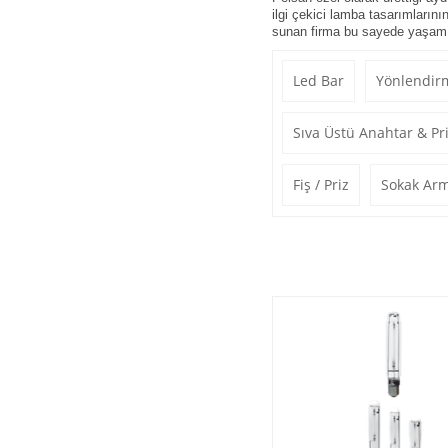
ilgi çekici lamba tasarımların
sunan firma bu sayede yaşam ala
Led Bar
Yönlendirm
Sıva Üstü Anahtar & Pr
Fiş / Priz
Sokak Ar