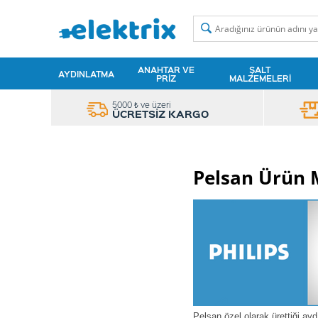
ANAHTAR VE
ŞALT
AYDINLATMA
PRIZ
MALZEMELERI
5000 ₺ ve üzeri
ÜCRETSİZ KARGO
Pelsan Ürün Mo
Pelsan özel olarak ürettiği ayd