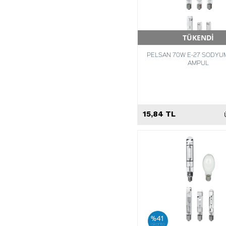
TÜKENDİ
Hızlı Teslimat
PELSAN 70W E-27 SODYU
AMPUL
15,84 TL
%41
iskonto