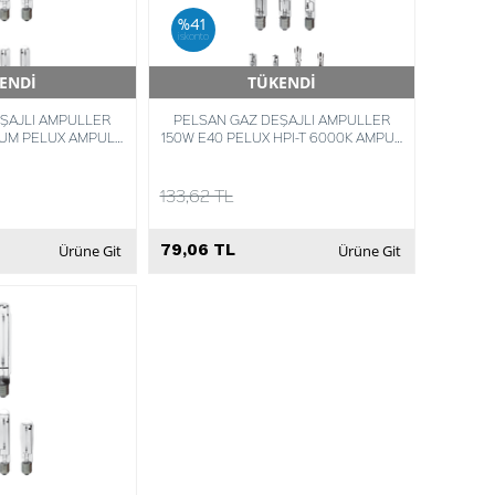
%41
iskonto
ENDİ
TÜKENDİ
Teslimat
Hızlı Teslimat
ŞAJLI AMPULLER
PELSAN GAZ DEŞAJLI AMPULLER
YUM PELUX AMPUL
150W E40 PELUX HPI-T 6000K AMPUL
00K
8693119736568
133,62 TL
79,06 TL
Ürüne Git
Ürüne Git