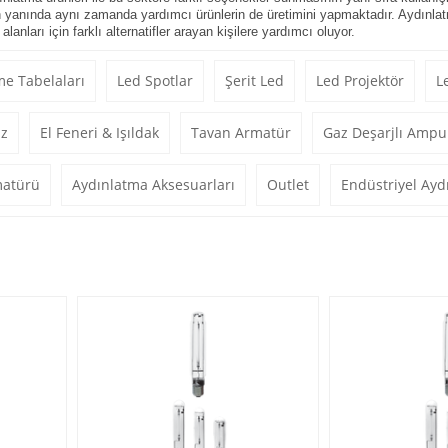
ın yanında aynı zamanda yardımcı ürünlerin de üretimini yapmaktadır.
Aydınla
nları için farklı alternatifler arayan kişilere yardımcı oluyor.
e Tabelaları
Led Spotlar
Şerit Led
Led Projektör
L
iz
El Feneri & Işıldak
Tavan Armatür
Gaz Deşarjlı Ampu
matürü
Aydınlatma Aksesuarları
Outlet
Endüstriyel Ayd