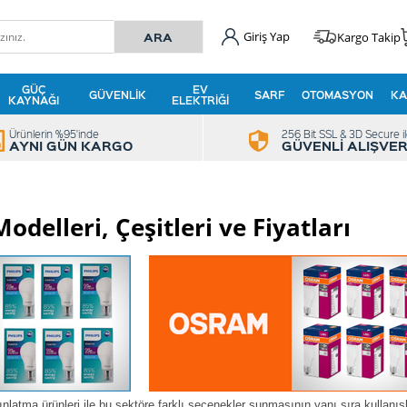
Giriş Yap
Kargo Takip
GÜÇ
EV
GÜVENLIK
SARF
OTOMASYON
KA
KAYNAĞI
ELEKTRIĞI
Ürünlerin %95'inde
256 Bit SSL & 3D Secure i
AYNI GÜN KARGO
GÜVENLİ ALIŞVER
delleri, Çeşitleri ve Fiyatları
ınlatma ürünleri ile bu sektöre farklı seçenekler sunmasının yanı sıra kullanı