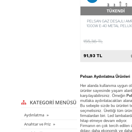
TÜKENDİ
Hızlı Teslimat
PELSAN GAZ DEŞAJLI AM
1000W E-40 METAL PELU
6000K 86931197360
155,36 TL
91,93 TL
Pelsan
Aydınlatma Ürünleri
Her alanda kullanıma uygun ol
ürünler sayesinde yaşam alanlar
karşılayabilirsiniz. Örneğin
Pel
mutlaka aydınlatacakları alana
KATEGORI MENÜSÜ
Bu sebeple sizde bu ürünleri 
seçmelisiniz. Ürettiği tüm ürün
Aydınlatma
firmalardan biri. Led lambalard
hitap etmeye devam ediyor.
Anahtar ve Priz
Firmanın en çok tercih edilen ü
dolayı daha ekonomik ve daha 