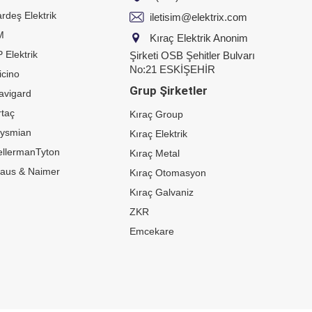
rdeş Elektrik
iletisim@elektrix.com
M
Kıraç Elektrik Anonim
 Elektrik
Şirketi OSB Şehitler Bulvarı
No:21 ESKİŞEHİR
icino
Grup Şirketler
avigard
taç
Kıraç Group
rysmian
Kıraç Elektrik
ellermanTyton
Kıraç Metal
raus & Naimer
Kıraç Otomasyon
Kıraç Galvaniz
ZKR
Emcekare