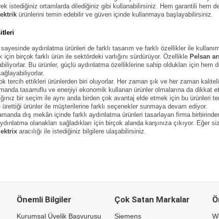
rek istediğiniz ortamlarda dilediğiniz gibi kullanabilirsiniz. Hem garantili he
ektrik
ürünlerini temin edebilir ve güven içinde kullanmaya başlayabilirsiniz.
tleri
sayesinde aydınlatma ürünleri de farklı tasarım ve farklı özellikler ile kullan
 için birçok farklı ürün ile sektördeki varlığını sürdürüyor. Özellikle
Pelsan a
tabiliyorlar. Bu ürünler, güçlü aydınlatma özelliklerine sahip oldukları için hem
sağlayabiliyorlar.
k tercih ettikleri ürünlerden biri oluyorlar. Her zaman şık ve her zaman kalitel
manda tasarruflu ve enerjiyi ekonomik kullanan ürünler olmalarına da dikkat 
ığınız bir seçim ile aynı anda birden çok avantaj elde etmek için bu ürünleri terc
e ürettiği ürünler ile müşterilerine farklı seçenekler sunmaya devam ediyor.
anda dış mekân içinde farklı aydınlatma ürünleri tasarlayan firma birbirinden
dınlatma olanakları sağladıkları için birçok alanda karşınıza çıkıyor. Eğer s
ektrix
aracılığı ile istediğiniz bilgilere ulaşabilirsiniz.
Önemli Bilgiler
Çok Satan Markalar
Ö
Kurumsal Üyelik Başvurusu
Siemens
W