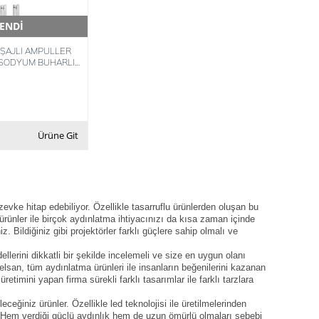
ENDİ
Teslimat
ŞAJLI AMPULLER
 SODYUM BUHARLI
8693119735073
Ürüne Git
evke hitap edebiliyor. Özellikle tasarruflu ürünlerden oluşan bu
 ürünler ile birçok aydınlatma ihtiyacınızı da kısa zaman içinde
z. Bildiğiniz gibi projektörler farklı güçlere sahip olmalı ve
llerini dikkatli bir şekilde incelemeli ve size en uygun olanı
Pelsan, tüm aydınlatma ürünleri ile insanların beğenilerini kazanan
timini yapan firma sürekli farklı tasarımlar ile farklı tarzlara
eceğiniz ürünler. Özellikle led teknolojisi ile üretilmelerinden
. Hem verdiği güçlü aydınlık hem de uzun ömürlü olmaları sebebi