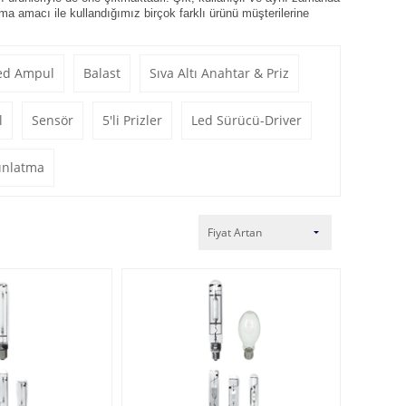
tma
amacı ile kullandığımız birçok farklı ürünü müşterilerine
ed Ampul
Balast
Sıva Altı Anahtar & Priz
l
Sensör
5'li Prizler
Led Sürücü-Driver
ınlatma