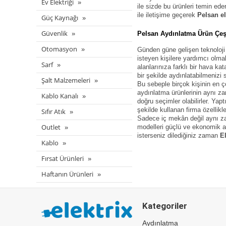
Ev Elektriği
ile sizde bu ürünleri temin ede
ile iletişime geçerek
Pelsan el
Güç Kaynağı
Güvenlik
Pelsan
Aydınlatma Ürün Çeşi
Otomasyon
Günden güne gelişen teknoloji 
isteyen kişilere yardımcı olmak
Sarf
alanlarınıza farklı bir hava ka
bir şekilde aydınlatabilmenizi 
Şalt Malzemeleri
Bu sebeple birçok kişinin en ço
aydınlatma ürünlerinin aynı za
Kablo Kanalı
doğru seçimler olabilirler. Yapt
şekilde kullanan firma özellikl
Sıfır Atık
Sadece iç mekân değil aynı zam
Outlet
modelleri güçlü ve ekonomik ay
isterseniz dilediğiniz zaman
El
Kablo
Fırsat Ürünleri
Haftanın Ürünleri
Kategoriler
Aydınlatma