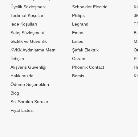
Üyelik Sözleşmesi
Schneider Electric
Ka
Teslimat Koşulları
Philips
3
İade Koşulları
Legrand
TP
Satış Sözleşmesi
Emas
Bt
Gizlilik ve Güvenlik
Entes
M
KVKK Aydınlatma Metni
Şafak Elektrik
Or
İletişim
Osram
P
Alışveriş Güvenliği
Phoenix Contact
H
Hakkımızda
Bemis
K
Ödeme Seçenekleri
Blog
Sık Sorulan Sorular
Fiyat Listesi